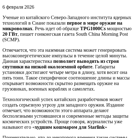
6 февраля 2026
Ученые из китайского Северо-Западного института ядерных
технологий в Сиане показали
первое в мире оружие на
микроволнах
. Речь идет об образце
TPG1000Cs
мощностью
20 ГВт
, пишет гонконгская газета South China Morning Post
(SCMP).
Отмечается, что эта наземная система может генерировать
высокоэнергетические импульсы в течение целой минуты.
Данная характеристика
позволяет выводить из строя
спутники на низкой околоземной орбите
. Габариты
установки достигают четыре метра в длину, хотя весит она
пять тонн. Такое специфичное соотношение длины и массы
открывает возможности скрытно размещать оружие на
грузовиках, военных кораблях и самолетах.
Технологический успех китайских разработчиков может
создать серьезную угрозу для западного оружия. Издание
отмечает, что возможности этого аппарата делают
бесполезными устоявшиеся и современные методы защиты
космических устройств. Проще говоря, журналисты уже
называют его «
худшим кошмаром для Starlink
»
Примечательно, что до некоторого времени такие системы