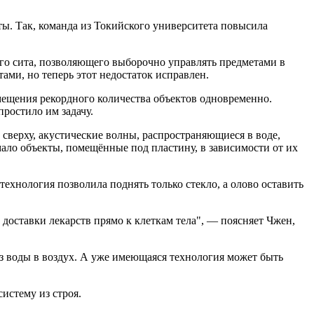
ы. Так, команда из Токийского университета повысила
ого сита, позволяющего выборочно управлять предметами в
ами, но теперь этот недостаток исправлен.
мещения рекордного количества объектов одновременно.
ростило им задачу.
сверху, акустические волны, распространяющиеся в воде,
мало объекты, помещённые под пластину, в зависимости от их
ехнология позволила поднять только стекло, а олово оставить
ставки лекарств прямо к клеткам тела", — поясняет Чжен,
из воды в воздух. А уже имеющаяся технология может быть
истему из строя.