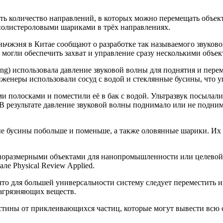
ь количество направлений, в которых можно перемещать объект
 полистероловыми шариками в трёх направлениях.
ьчжэня в Китае сообщают о разработке так называемого звуков
могли обеспечить захват и управление сразу несколькими объект
ng) использовала давление звуковой волны для поднятия и пере
енеры использовали сосуд с водой и стеклянные бусины, что уп
полосками и поместили её в бак с водой. Ультразвук посылали 
 В результате давление звуковой волны поднимало или не подни
е бусины побольше и поменьше, а также оловянные шарики. Их т
оразмерными объектами для нанопромышленности или целевой до
е Physical Review Applied.
что для большей универсальности систему следует переместить 
загрязняющих веществ.
тины от приклеивающихся частиц, которые могут вывести всю с