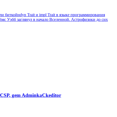
ли биткойн
dyn Trait и impl Trait в языке программирования
мс Уэбб заглянул в начало Вселенной. Астрофизики до сих
CSP, gem AdminkaCkeditor