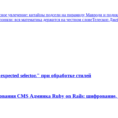
ное увлечение: китайцы подсели на пирамиду Мавроди и подня
оняли: вся математика держится на честном слове
Телескоп Джей
xpected selector." при обработке стилей
ования CMS Админка Ruby on Rails: шифрование, 