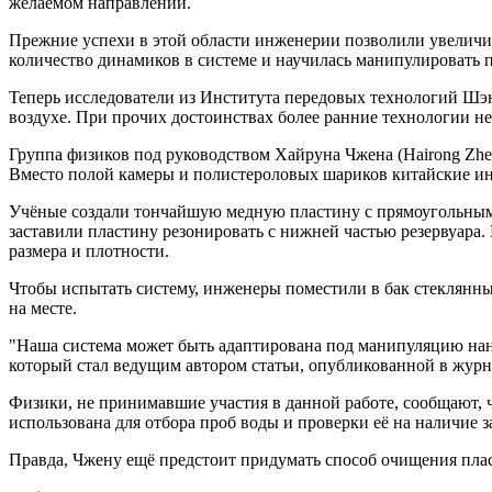
желаемом направлении.
Прежние успехи в этой области инженерии позволили увеличит
количество динамиков в системе и научилась манипулировать
Теперь исследователи из Института передовых технологий Шэн
воздухе. При прочих достоинствах более ранние технологии не 
Группа физиков под руководством Хайруна Чжена (Hairong Zhe
Вместо полой камеры и полистероловых шариков китайские инж
Учёные создали тончайшую медную пластину с прямоугольными 
заставили пластину резонировать с нижней частью резервуара.
размера и плотности.
Чтобы испытать систему, инженеры поместили в бак стеклянны
на месте.
"Наша система может быть адаптирована под манипуляцию нан
который стал ведущим автором статьи, опубликованной в журнал
Физики, не принимавшие участия в данной работе, сообщают, 
использована для отбора проб воды и проверки её на наличие 
Правда, Чжену ещё предстоит придумать способ очищения плас