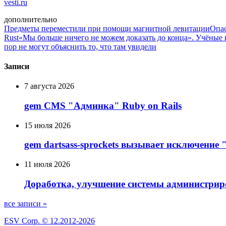
vesti.ru
дополнительно
Предметы переместили при помощи магнитной левитации
Опас
Rust
«Мы больше ничего не можем доказать до конца». Учёные п
пор не могут объяснить то, что там увидели
Записи
7 августа 2026
gem CMS "Админка" Ruby on Rails
15 июля 2026
gem dartsass-sprockets вызывает исключение "e
11 июля 2026
Доработка, улучшение системы администрир
все записи »
ESV Corp. © 12.2012-2026