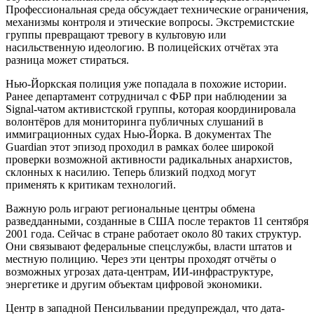
Профессиональная среда обсуждает технические ограничения,
механизмы контроля и этические вопросы. Экстремистские
группы превращают тревогу в культовую или
насильственную идеологию. В полицейских отчётах эта
разница может стираться.
Нью-Йоркская полиция уже попадала в похожие истории.
Ранее департамент сотрудничал с ФБР при наблюдении за
Signal-чатом активистской группы, которая координировала
волонтёров для мониторинга публичных слушаний в
иммиграционных судах Нью-Йорка. В документах The
Guardian этот эпизод проходил в рамках более широкой
проверки возможной активности радикальных анархистов,
склонных к насилию. Теперь близкий подход могут
применять к критикам технологий.
Важную роль играют региональные центры обмена
разведданными, созданные в США после терактов 11 сентября
2001 года. Сейчас в стране работает около 80 таких структур.
Они связывают федеральные спецслужбы, власти штатов и
местную полицию. Через эти центры проходят отчёты о
возможных угрозах дата-центрам, ИИ-инфраструктуре,
энергетике и другим объектам цифровой экономики.
Центр в западной Пенсильвании предупреждал, что дата-