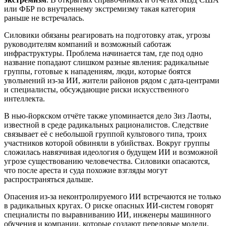
или ФБР по внутреннему экстремизму такая категория
раньше не встречалась.
Силовики обязаны реагировать на подготовку атак, угрозы
руководителям компаний и возможный саботаж
инфраструктуры. Проблема начинается там, где под одно
название попадают слишком разные явления: радикальные
группы, готовые к нападениям, люди, которые боятся
увольнений из-за ИИ, жители районов рядом с дата-центрами
и специалисты, обсуждающие риски искусственного
интеллекта.
В нью-йоркском отчёте также упоминается дело Зиз Лаоты,
известной в среде радикальных рационалистов. Следствие
связывает её с небольшой группой культового типа, троих
участников которой обвиняли в убийствах. Вокруг группы
сложилась навязчивая идеология о будущем ИИ и возможной
угрозе существованию человечества. Силовики опасаются,
что после ареста и суда похожие взгляды могут
распространяться дальше.
Опасения из-за неконтролируемого ИИ встречаются не только
в радикальных кругах. О риске опасных ИИ-систем говорят
специалисты по выравниванию ИИ, инженеры машинного
обучения и компании, которые создают передовые модели.