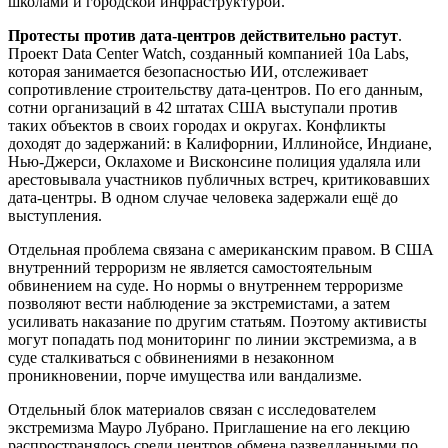
школами и городской инфраструктурой.
Протесты против дата-центров действительно растут
.
Проект Data Center Watch, созданный компанией 10a Labs,
которая занимается безопасностью ИИ, отслеживает
сопротивление строительству дата-центров. По его данным,
сотни организаций в 42 штатах США выступали против
таких объектов в своих городах и округах. Конфликты
доходят до задержаний: в Калифорнии, Иллинойсе, Индиане,
Нью-Джерси, Оклахоме и Висконсине полиция удаляла или
арестовывала участников публичных встреч, критиковавших
дата-центры. В одном случае человека задержали ещё до
выступления.
Отдельная проблема связана с американским правом. В США
внутренний терроризм не является самостоятельным
обвинением на суде. Но нормы о внутреннем терроризме
позволяют вести наблюдение за экстремистами, а затем
усиливать наказание по другим статьям. Поэтому активисты
могут попадать под мониторинг по линии экстремизма, а в
суде сталкиваться с обвинениями в незаконном
проникновении, порче имущества или вандализме.
Отдельный блок материалов связан с исследователем
экстремизма Мауро Лубрано. Приглашение на его лекцию
распространялось среди центров обмена разведданными по