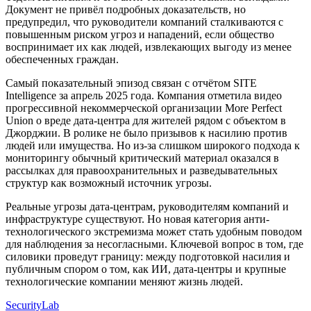
Документ не привёл подробных доказательств, но
предупредил, что руководители компаний сталкиваются с
повышенным риском угроз и нападений, если общество
воспринимает их как людей, извлекающих выгоду из менее
обеспеченных граждан.
Самый показательный эпизод связан с отчётом SITE
Intelligence за апрель 2025 года. Компания отметила видео
прогрессивной некоммерческой организации More Perfect
Union о вреде дата-центра для жителей рядом с объектом в
Джорджии. В ролике не было призывов к насилию против
людей или имущества. Но из-за слишком широкого подхода к
мониторингу обычный критический материал оказался в
рассылках для правоохранительных и разведывательных
структур как возможный источник угрозы.
Реальные угрозы дата-центрам, руководителям компаний и
инфраструктуре существуют. Но новая категория анти-
технологического экстремизма может стать удобным поводом
для наблюдения за несогласными. Ключевой вопрос в том, где
силовики проведут границу: между подготовкой насилия и
публичным спором о том, как ИИ, дата-центры и крупные
технологические компании меняют жизнь людей.
SecurityLab