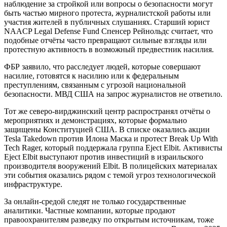
наблюдение за стройкой или вопросы о безопасности могут
быть частью мирного протеста, журналистской работы или
участия жителей в публичных слушаниях. Старший юрист
NAACP Legal Defense Fund Спенсер Рейнольдс считает, что
подобные отчёты часто превращают сильные взгляды или
протестную активность в возможный предвестник насилия.
ФБР заявило, что расследует людей, которые совершают
насилие, готовятся к насилию или к федеральным
преступлениям, связанным с угрозой национальной
безопасности. МВД США на запрос журналистов не ответило.
Тот же северо-вирджинский центр распространял отчёты о
мероприятиях и демонстрациях, которые формально
защищены Конституцией США. В списке оказались акции
Tesla Takedown против Илона Маска и протест Break Up With
Tech Rager, который поддержала группа Eject Elbit. Активисты
Eject Elbit выступают против инвестиций в израильского
производителя вооружений Elbit. В полицейских материалах
эти события оказались рядом с темой угроз технологической
инфраструктуре.
За онлайн-средой следят не только государственные
аналитики. Частные компании, которые продают
правоохранителям разведку по открытым источникам, тоже