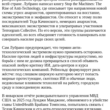
всей стране. Лубрано написал книгу Stop the Machines: The
Rise of Anti-Technology, где описывает три направления новой
схемы угроз: анархистов, ориентированных на восстание,
экоэкстремистов и экофашистов. Он относит к этому полю
последователей Теда Качинского, немецких анархистов,
мексиканских экоэкстремистов и ультраправых участников
Terrorgram Collective. По его версии, эти группы различаются
идеологией, но всех объединяет готовность планировать или
совершать насилие ради своих целей.
Сам Лубрано предупреждает, что термин анти-
технологический экстремизм нужно применять осторожно.
Насилие против людей и инфраструктуры недопустимо, но
борьба с ним не должна превращаться в способ объявить
опасной любую критику ИИ, дата-центров и курса
технологических компаний. Рейнольдс формулирует риск
жёстче: под слишком широкую категорию могут попасть
мирные протестующие, скептики ИИ и обычные люди,
недовольные влиянием технологий на работу, городскую
среду и повседневную жизнь.
В январском отчёте разведывательного управления МВД
США за 2025 год Луиджи Манджоне, обвиняемого в убийстве
главы UnitedHealth Брайана Томпсона, попытались связать с
Тедом Качинским и его анти-технологическими взглядами.