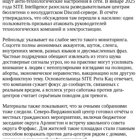
ищут анти-технологические настроения в сети. В январе 2025
года SITE Intelligence разослала разведывательным центрам
бюллетени о неолуддитском Discord-сервере. В отчёте
утверждалось, что обсуждения там перешли к насилию: один
пользователь призывал атаковать руководителей
технологических компаний и электростанции.
Рейнольдс указывает на слабое место такого мониторинга.
Соцсети полны анонимных аккаунтов, шуток, сленга,
внутренних мемов, разных языков и двусмысленных фраз.
Частные подрядчики обещают извлекать из этого шума
достоверные сигналы угроз, но на практике могут усиливать
внимание к людям с непопулярными взглядами на полицию,
аборты, экономическое неравенство, вакцинацию или другую
конфликтную тему. Основательница SITE Рита Кац отвечает,
что компания сужает фокус до сообществ, связанных с
реальным вредом, а всплеск угроз саботажа против дата-
центров считает серьёзным поводом для тревоги.
Материалы также показывают, что за очными собраниями
тоже следили. Северо-Вирджинский центр готовил отчёты о
местных гражданских мероприятиях, включая бюджетное
заседание округа Арлингтон и встречу школьного совета
округа Фэрфакс. Для жителей такие площадки стали главным
способом возражать против дата-центров рядом с домами,