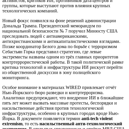
активистов, критиков ИИ, противников дата-центров и
группы, которые выступают против влияния крупных
технологических компаний.
Новый фокус появился на фоне решений администрации
Дональда Трампа. Президентский меморандум по
национальной безопасности № 7 поручил Минюсту США
преследовать людей с антиамериканскими,
антихристианскими и антикапиталистическими взглядами.
Позже координатор Белого дома по борьбе с терроризмом
Себастьян Горка представил стратегию, где левые
экстремисты названы одним из трёх главных приоритетов
контртеррористической работы. В такой политической рамке
критика технологий и инфраструктуры ИИ рискует перейти
из общественной дискуссии в зону полицейского
мониторинга.
Особое внимание в материалах WIRED привлекает отчёт
Нью-Йоркского бюро разведки и контртерроризма.
Аналитики предупреждают, что внедрение ИИ в ближайшие
пять лет может вызвать массовые протесты, беспорядки и
насильственные действия против технологической
инфраструктуры, особенно в крупных городах вроде Нью-
Йорка. В документе появляется термин
anti-tech violent
extremism
, то есть
насильственный анти-технологический
экстремизм
. В открытых справочниках и отчётах МВД США