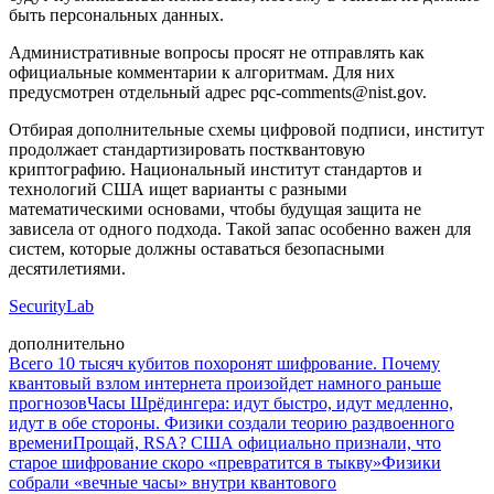
быть персональных данных.
Административные вопросы просят не отправлять как
официальные комментарии к алгоритмам. Для них
предусмотрен отдельный адрес pqc-comments@nist.gov.
Отбирая дополнительные схемы цифровой подписи, институт
продолжает стандартизировать постквантовую
криптографию. Национальный институт стандартов и
технологий США ищет варианты с разными
математическими основами, чтобы будущая защита не
зависела от одного подхода. Такой запас особенно важен для
систем, которые должны оставаться безопасными
десятилетиями.
SecurityLab
дополнительно
Всего 10 тысяч кубитов похоронят шифрование. Почему
квантовый взлом интернета произойдет намного раньше
прогнозов
Часы Шрёдингера: идут быстро, идут медленно,
идут в обе стороны. Физики создали теорию раздвоенного
времени
Прощай, RSA? США официально признали, что
старое шифрование скоро «превратится в тыкву»
Физики
собрали «вечные часы» внутри квантового