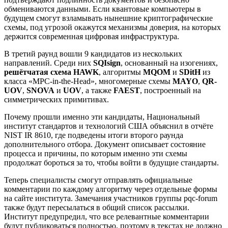
обмениваются данными. Если квантовые компьютеры в
будущем смогут взламывать нынешние криптографические
схемы, под угрозой окажутся механизмы доверия, на которых
держится современная цифровая инфраструктура.
В третий раунд вошли 9 кандидатов из нескольких
направлений. Среди них
SQIsign
, основанный на изогениях,
решётчатая схема HAWK
, алгоритмы
MQOM
и
SDitH
из
класса «MPC-in-the-Head», многомерные схемы
MAYO
,
QR-
UOV
,
SNOVA
и
UOV
, а также
FAEST
, построенный на
симметрических примитивах.
Почему прошли именно эти кандидаты, Национальный
институт стандартов и технологий США объяснил в отчёте
NIST IR 8610, где подведены итоги второго раунда
дополнительного отбора. Документ описывает состояние
процесса и причины, по которым именно эти схемы
продолжат бороться за то, чтобы войти в будущие стандарты.
Теперь специалисты смогут отправлять официальные
комментарии по каждому алгоритму через отдельные формы
на сайте института. Замечания участников группы pqc-forum
также будут пересылаться в общий список рассылки.
Институт предупредил, что все релевантные комментарии
будут публиковаться полностью, поэтому в текстах не должно