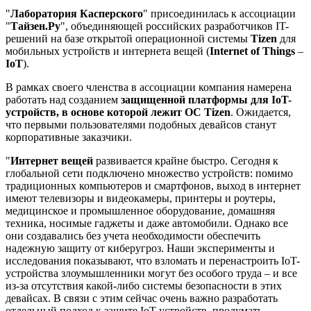
"
Лаборатория Касперского
" присоединилась к ассоциации
"
Тайзен.Ру
", объединяющей российских разработчиков IT-
решений на базе открытой операционной системы
Tizen
для
мобильных устройств и интернета вещей (
Internet of Things
–
IoT
).
В рамках своего членства в ассоциации компания намерена
работать над созданием
защищенной платформы для IoT-
устройств, в основе которой лежит ОС Tizen
. Ожидается,
что первыми пользователями подобных девайсов станут
корпоративные заказчики.
"
Интернет вещей
развивается крайне быстро. Сегодня к
глобальной сети подключено множество устройств: помимо
традиционных компьютеров и смартфонов, выход в интернет
имеют телевизоры и видеокамеры, принтеры и роутеры,
медицинское и промышленное оборудование, домашняя
техника, носимые гаджеты и даже автомобили. Однако все
они создавались без учета необходимости обеспечить
надежную защиту от киберугроз. Наши эксперименты и
исследования показывают, что взломать и перенастроить IoT-
устройства злоумышленники могут без особого труда – и все
из-за отсутствия какой-либо системы безопасности в этих
девайсах. В связи с этим сейчас очень важно разработать
отдельный подход к защите IoT-устройств, продумать