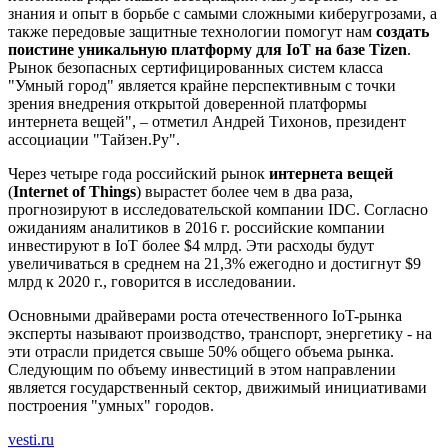
знания и опыт в борьбе с самыми сложными киберугрозами, а
также передовые защитные технологии помогут нам
создать
поистине уникальную платформу для IoT на базе Tizen
.
Рынок безопасных сертифицированных систем класса
"Умный город" является крайне перспективным с точки
зрения внедрения открытой доверенной платформы
интернета вещей", – отметил Андрей Тихонов, президент
ассоциации "Тайзен.Ру".
Через четыре года российский рынок
интернета вещей
(
Internet of Things
) вырастет более чем в два раза,
прогнозируют в исследовательской компании IDC. Согласно
ожиданиям аналитиков в 2016 г. российские компании
инвестируют в IoT более $4 млрд. Эти расходы будут
увеличиваться в среднем на 21,3% ежегодно и достигнут $9
млрд к 2020 г., говорится в исследовании.
Основными драйверами роста отечественного IoT-рынка
эксперты называют производство, транспорт, энергетику - на
эти отрасли придется свыше 50% общего объема рынка.
Следующим по объему инвестиций в этом направлении
является государственный сектор, движимый инициативами
построения "умных" городов.
vesti.ru