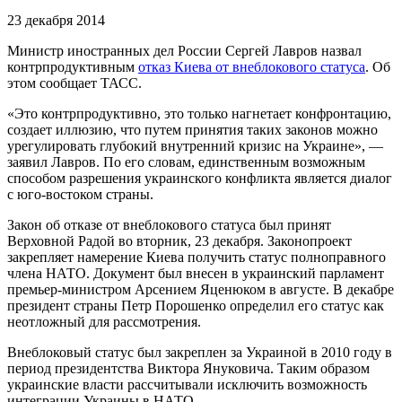
23 декабря 2014
Министр иностранных дел России Сергей Лавров назвал
контрпродуктивным
отказ Киева от внеблокового статуса
. Об
этом сообщает ТАСС.
«Это контрпродуктивно, это только нагнетает конфронтацию,
создает иллюзию, что путем принятия таких законов можно
урегулировать глубокий внутренний кризис на Украине», —
заявил Лавров. По его словам, единственным возможным
способом разрешения украинского конфликта является диалог
с юго-востоком страны.
Закон об отказе от внеблокового статуса был принят
Верховной Радой во вторник, 23 декабря. Законопроект
закрепляет намерение Киева получить статус полноправного
члена НАТО. Документ был внесен в украинский парламент
премьер-министром Арсением Яценюком в августе. В декабре
президент страны Петр Порошенко определил его статус как
неотложный для рассмотрения.
Внеблоковый статус был закреплен за Украиной в 2010 году в
период президентства Виктора Януковича. Таким образом
украинские власти рассчитывали исключить возможность
интеграции Украины в НАТО.