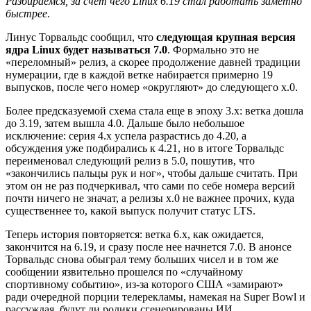
Разбираемся, за счет чего Linux 6.19 стал работать заметно
быстрее
.
Линус Торвальдс сообщил, что
следующая крупная версия
ядра Linux будет называться 7.0
. Формально это не
«переломный» релиз, а скорее продолжение давней традиции
нумерации, где в каждой ветке набирается примерно 19
выпусков, после чего номер «округляют» до следующего x.0.
Более предсказуемой схема стала еще в эпоху 3.x: ветка дошла
до 3.19, затем вышла 4.0. Дальше было небольшое
исключение: серия 4.x успела разрастись до 4.20, а
обсуждения уже подбирались к 4.21, но в итоге Торвальдс
переименовал следующий релиз в 5.0, пошутив, что
«закончились пальцы рук и ног», чтобы дальше считать. При
этом он не раз подчеркивал, что сами по себе номера версий
почти ничего не значат, а релизы x.0 не важнее прочих, куда
существеннее то, какой выпуск получит статус LTS.
Теперь история повторяется: ветка 6.x, как ожидается,
закончится на 6.19, и сразу после нее начнется 7.0. В анонсе
Торвальдс снова обыграл тему больших чисел и в том же
сообщении язвительно прошелся по «случайному
спортивному событию», из-за которого США «замирают»
ради очередной порции телерекламы, намекая на Super Bowl и
рассуждая, будут ли ролики сгенерированы ИИ.