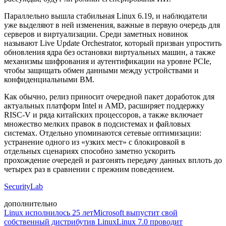
Параллельно вышла стабильная Linux 6.19, и наблюдатели
уже выделяют в ней изменения, важные в первую очередь для
серверов и виртуализации. Среди заметных новинок
называют Live Update Orchestrator, который призван упростить
обновления ядра без остановки виртуальных машин, а также
механизмы шифрования и аутентификации на уровне PCIe,
чтобы защищать обмен данными между устройствами и
конфиденциальными ВМ.
Как обычно, релиз приносит очередной пакет доработок для
актуальных платформ Intel и AMD, расширяет поддержку
RISC-V и ряда китайских процессоров, а также включает
множество мелких правок в подсистемах и файловых
системах. Отдельно упоминаются сетевые оптимизации:
устранение одного из «узких мест» с блокировкой в
отдельных сценариях способно заметно ускорить
прохождение очередей и разгонять передачу данных вплоть до
четырех раз в сравнении с прежним поведением.
SecurityLab
дополнительно
Linux исполнилось 25 лет
Microsoft выпустит свой
собственный дистрибутив Linux
Linux 7.0 проводит