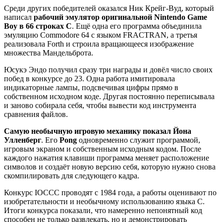
Среди других победителей оказался Ник Крейг-Вуд, который
написал
рабочий эмулятор оригинальной Nintendo Game
Boy в 66 строках C
. Ещё одна его программа объединила
эмуляцию Commodore 64 с языком FRACTRAN, а третья
реализовала Forth и строила вращающееся изображение
множества Мандельброта.
Юсукэ Эндо получил сразу три награды и довёл число своих
побед в конкурсе до 23. Одна работа имитировала
индикаторные лампы, подсвечивая цифры прямо в
собственном исходном коде. Другая постоянно переписывала
и заново собирала себя, чтобы вывести код инструмента
сравнения файлов.
Самую необычную игровую механику показал Йона
Улленберг
. Его
Pong
одновременно служит программой,
игровым экраном и собственным исходным кодом. После
каждого нажатия клавиши программа меняет расположение
символов и создаёт новую версию себя, которую нужно снова
скомпилировать для следующего кадра.
Конкурс IOCCC проводят с 1984 года, а работы оценивают по
изобретательности и необычному использованию языка C.
Итоги конкурса показали, что намеренно непонятный код
способен не только развлекать, но и демонстрировать