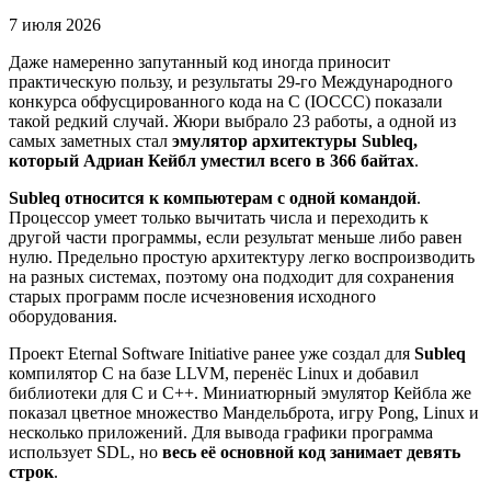
7 июля 2026
Даже намеренно запутанный код иногда приносит
практическую пользу, и результаты 29-го Международного
конкурса обфусцированного кода на C (IOCCC) показали
такой редкий случай. Жюри выбрало 23 работы, а одной из
самых заметных стал
эмулятор архитектуры Subleq,
который Адриан Кейбл уместил всего в 366 байтах
.
Subleq относится к компьютерам с одной командой
.
Процессор умеет только вычитать числа и переходить к
другой части программы, если результат меньше либо равен
нулю. Предельно простую архитектуру легко воспроизводить
на разных системах, поэтому она подходит для сохранения
старых программ после исчезновения исходного
оборудования.
Проект Eternal Software Initiative ранее уже создал для
Subleq
компилятор C на базе LLVM, перенёс Linux и добавил
библиотеки для C и C++. Миниатюрный эмулятор Кейбла же
показал цветное множество Мандельброта, игру Pong, Linux и
несколько приложений. Для вывода графики программа
использует SDL, но
весь её основной код занимает девять
строк
.