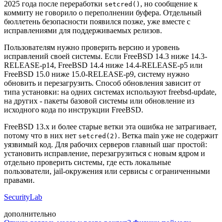
2025 года после переработки
, но сообщение к
setcred()
коммиту не говорило о переполнении буфера. Отдельный
бюллетень безопасности появился позже, уже вместе с
исправлениями для поддерживаемых релизов.
Пользователям нужно проверить версию и уровень
исправлений своей системы. Если FreeBSD 14.3 ниже 14.3-
RELEASE-p14, FreeBSD 14.4 ниже 14.4-RELEASE-p5 или
FreeBSD 15.0 ниже 15.0-RELEASE-p9, систему нужно
обновить и перезагрузить. Способ обновления зависит от
типа установки: на одних системах используют freebsd-update,
на других - пакеты базовой системы или обновление из
исходного кода по инструкции FreeBSD.
FreeBSD 13.x и более старые ветки эта ошибка не затрагивает,
потому что в них нет
. Ветка main уже не содержит
setcred(2)
уязвимый код. Для рабочих серверов главный шаг простой:
установить исправление, перезагрузиться с новым ядром и
отдельно проверить системы, где есть локальные
пользователи, jail-окружения или сервисы с ограниченными
правами.
SecurityLab
дополнительно