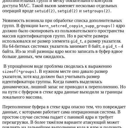
дополнительных групп и метку обязательного контроля
доступа MAC. Такой вызов заменяет несколько отдельных
операций вроде
,
и
.
setuid(2)
setgid(2)
setgroups(2)
Уязвимость возникла при обработке списка дополнительных
групп. В функции
ядро
kern_setcred_copyin_supp_groups()
должно было скопировать из пользовательского пространства
массив идентификаторов групп. Но в расчёте размера
использовался не размер элемента
, а размер указателя.
gid_t
На 64-битных системах указатель занимает 8 байт, а
- 4
gid_t
байта. Из-за этой разницы ядро могло записать в буфер вдвое
больше данных, чем ожидалось.
В упрощённом виде проблема сводилась к выражению
. В нужном месте оно давало размер
sizeof(*groups)
указателя, хотя код должен был учитывать размер
идентификатора группы. Когда память выделялась
динамически, лишний запас не приводил к переполнению. Но
на пути с буфером в стеке ядра данные выходили за границы
локального массива.
Переполнение буфера в стеке ядра опасно тем, что повреждает
данные, с которыми работает сама операционная система. В
простом случае система падает с паникой ядра и требует
перезагрузки. В более тяжёлом варианте атакующий может
повлиять на дальнейшее выполнение кода в ядре и получить