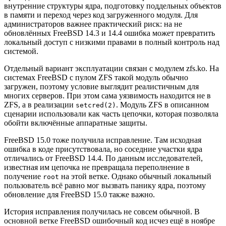
внутренние структуры ядра, подготовку поддельных объектов
в памяти и переход через код загруженного модуля. Для
администраторов важнее практический риск: на не
обновлённых FreeBSD 14.3 и 14.4 ошибка может превратить
локальный доступ с низкими правами в полный контроль над
системой.
Отдельный вариант эксплуатации связан с модулем zfs.ko. На
системах FreeBSD с пулом ZFS такой модуль обычно
загружен, поэтому условие выглядит реалистичным для
многих серверов. При этом сама уязвимость находится не в
ZFS, а в реализации
. Модуль ZFS в описанном
setcred(2)
сценарии использовали как часть цепочки, которая позволяла
обойти включённые аппаратные защиты.
FreeBSD 15.0 тоже получила исправление. Там исходная
ошибка в коде присутствовала, но соседние участки ядра
отличались от FreeBSD 14.4. По данным исследователей,
известная им цепочка не превращала переполнение в
получение
на этой ветке. Однако обычный локальный
root
пользователь всё равно мог вызвать панику ядра, поэтому
обновление для FreeBSD 15.0 также важно.
История исправления получилась не совсем обычной. В
основной ветке FreeBSD ошибочный код исчез ещё в ноябре