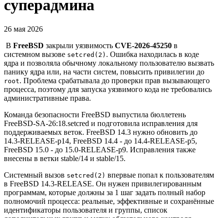
суперадмина
26 мая 2026
В
FreeBSD
закрыли уязвимость
CVE-2026-45250
в
системном вызове
. Ошибка находилась в коде
setcred(2)
ядра и позволяла обычному локальному пользователю вызвать
панику ядра или, на части систем, повысить привилегии до
. Проблема срабатывала до проверки прав вызывающего
root
процесса, поэтому для запуска уязвимого кода не требовались
административные права.
Команда безопасности FreeBSD выпустила бюллетень
FreeBSD-SA-26:18.setcred и подготовила исправления для
поддерживаемых веток. FreeBSD 14.3 нужно обновить до
14.3-RELEASE-p14, FreeBSD 14.4 - до 14.4-RELEASE-p5,
FreeBSD 15.0 - до 15.0-RELEASE-p9. Исправления также
внесены в ветки stable/14 и stable/15.
Системный вызов
впервые попал к пользователям
setcred(2)
в FreeBSD 14.3-RELEASE. Он нужен привилегированным
программам, которые должны за 1 шаг задать полный набор
полномочий процесса: реальные, эффективные и сохранённые
идентификаторы пользователя и группы, список