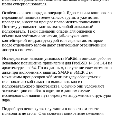
права суперпользователя.
Особенно важен порядок операций. Ядро сначала копировало
переданный пользователем список групп, а уже потом
проверяло, имеет ли процесс право менять полномочия.
Поэтому уязвимость мог вызвать любой локальный
пользователь. Такой сценарий опасен для серверов с
обычными учётными записями, jail-окружениями,
контейнерной инфраструктурой или сервисами, которые
после отдельного взлома дают атакующему ограниченный
доступ к системе.
Исследователи назвали уязвимость
FatGid
и описали рабочее
локальное повышение привилегий для FreeBSD 14.3 и 14.4 на
архитектуре amd64. По их данным, получение
возможно
root
даже при включённых защитах SMAP и SMEP. Эти
механизмы процессоров x86 мешают ядру обращаться к
пользовательской памяти и выполнять код из
пользовательского пространства. Обычно они усложняют
эксплуатацию ошибок в ядре, но в данном случае
исследователи нашли путь через уже загруженные структуры
ядра.
Подробную цепочку эксплуатации в новостном тексте
приводить не стоит. Она включает конкретные смещения,