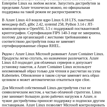
Enterprise Linux на любом железе. Запустить дистрибутив за
пределами Azure технически можно, но официальная
поддержка на такой режим не распространяется.
В Azure Linux 4.0 вошли ядро Linux 6.18 LTS, пакетный
менеджер dnf5, glibc 2.42, systemd 258, Python 3.14 с JIT-
компилятором и OpenSSL 3.5 с поддержкой постквантовой
криптографии. Сертификация FIPS 140-3 еще не завершена,
поэтому для организаций с жесткими требованиями к
соответствию дистрибутив пока не заменяет
сертифицированные сборки RHEL.
Рядом с Azure Linux Microsoft развивает Azure Container Linux.
Продукты легко спутать, но назначение различается. Azure
Linux 4.0 подходит для облачных серверов и допускает
установку пакетов, а Azure Container Linux использует
неизменяемый образ только для чтения и рассчитан на узлы
Kubernetes. Обновление в таком случае заменяет весь образ
целиком и может автоматически откатиться при сбое.
Для Microsoft собственный Linux-дистрибутив стал не
символическим жестом, а частью облачной стратегии. Linux
уже занимает большую долю рабочих нагрузок в Azure, и
чужие дистрибутивы приносят поддержку и подписки другим
поставщикам. Azure Linux позволяет Microsoft контролировать