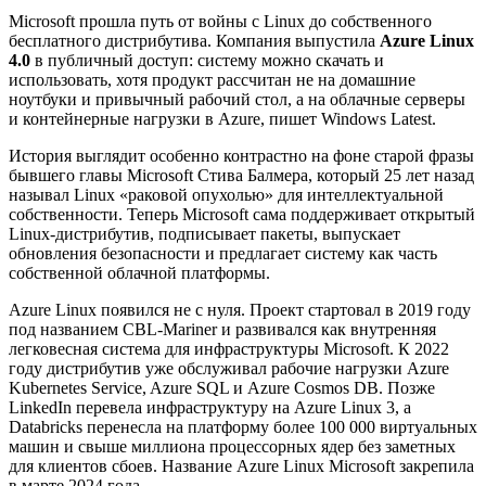
Microsoft прошла путь от войны с Linux до собственного
бесплатного дистрибутива. Компания выпустила
Azure Linux
4.0
в публичный доступ: систему можно скачать и
использовать, хотя продукт рассчитан не на домашние
ноутбуки и привычный рабочий стол, а на облачные серверы
и контейнерные нагрузки в Azure, пишет Windows Latest.
История выглядит особенно контрастно на фоне старой фразы
бывшего главы Microsoft Стива Балмера, который 25 лет назад
называл Linux «раковой опухолью» для интеллектуальной
собственности. Теперь Microsoft сама поддерживает открытый
Linux-дистрибутив, подписывает пакеты, выпускает
обновления безопасности и предлагает систему как часть
собственной облачной платформы.
Azure Linux появился не с нуля. Проект стартовал в 2019 году
под названием CBL-Mariner и развивался как внутренняя
легковесная система для инфраструктуры Microsoft. К 2022
году дистрибутив уже обслуживал рабочие нагрузки Azure
Kubernetes Service, Azure SQL и Azure Cosmos DB. Позже
LinkedIn перевела инфраструктуру на Azure Linux 3, а
Databricks перенесла на платформу более 100 000 виртуальных
машин и свыше миллиона процессорных ядер без заметных
для клиентов сбоев. Название Azure Linux Microsoft закрепила
в марте 2024 года.