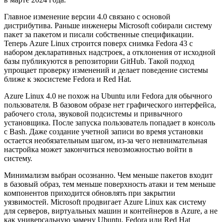
Главное изменение версии 4.0 связано с основой
дистрибутива. Раньше инженеры Microsoft собирали систему
пакет за пакетом и писали собственные спецификации.
Теперь Azure Linux строится поверх снимка Fedora 43 с
набором декларативных надстроек, а отклонения от исходной
базы публикуются в репозитории GitHub. Такой подход
упрощает проверку изменений и делает поведение системы
ближе к экосистеме Fedora и Red Hat.
Azure Linux 4.0 не похож на Ubuntu или Fedora для обычного
пользователя. В базовом образе нет графического интерфейса,
рабочего стола, звуковой подсистемы и привычного
установщика. После запуска пользователь попадает в консоль
с Bash. Даже создание учетной записи во время установки
остается необязательным шагом, из-за чего невнимательная
настройка может закончиться невозможностью войти в
систему.
Минимализм выбран осознанно. Чем меньше пакетов входит
в базовый образ, тем меньше поверхность атаки и тем меньше
компонентов приходится обновлять при закрытии
уязвимостей. Microsoft продвигает Azure Linux как систему
для серверов, виртуальных машин и контейнеров в Azure, а не
как универсальную замену Ubuntu, Fedora или Red Hat