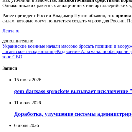
Как уточнили в ведомстве,
высокоточными средствами пораж
Однако никаких ракетных авиационных или артиллерийских уд
Ранее президент России Владимир Путин объявил, что
принял 
силам, которые могут попытаться создать угрозу для России. П
Лента.ru
дополнительно
Украинские военные начали массово бросать позиции и воору
гигантское газохранилище
Раздвоение Альтмана: пообещал не д
зоне СВО
Записи
15 июля 2026
gem dartsass-sprockets вызывает исключение "e
11 июля 2026
Доработка, улучшение системы администрир
6 июля 2026