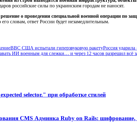
ения из строя выводятся военная инфраструктура, объект
аров российские силы по украинским городам не наносят.
решение о проведении специальной военной операции по защ
о его словам, ответ России будет незамедлительным.
жение
ВВС США испытали гиперзвуковую ракету
Россия ударила
авать ИИ военным для слежки… и через 12 часов разрешил всё 
xpected selector." при обработке стилей
ования CMS Админка Ruby on Rails: шифрование, 