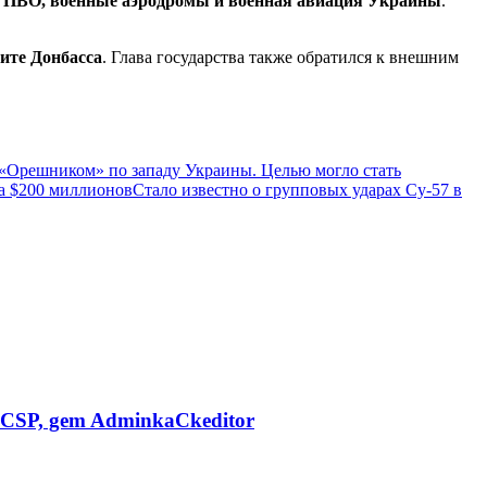
ы ПВО, военные аэродромы и военная авиация Украины
.
ите Донбасса
. Глава государства также обратился к внешним
 «Орешником» по западу Украины. Целью могло стать
за $200 миллионов
Стало известно о групповых ударах Су-57 в
CSP, gem AdminkaCkeditor