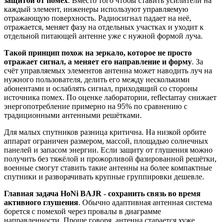
защитой от помех
. Вместо того чтобы ставить усилители на
каждый элемент, инженеры используют управляемую
отражающую поверхность. Радиосигнал падает на неё,
отражается, меняет фазу на отдельных участках и уходит к
отдельной питающей антенне уже с нужной формой луча.
Такой принцип похож на зеркало, которое не просто
отражает сигнал, а меняет его направление и форму
. За
счёт управляемых элементов антенна может наводить луч на
нужного пользователя, делить его между несколькими
абонентами и ослаблять сигнал, приходящий со стороны
источника помех. По оценке лаборатории, reflectarray снижает
энергопотребление примерно на 95% по сравнению с
традиционными антенными решётками.
Для малых спутников разница критична. На низкой орбите
аппарат ограничен размером, массой, площадью солнечных
панелей и запасом энергии. Если защиту от глушения можно
получить без тяжёлой и прожорливой фазированной решётки,
военные смогут ставить такие антенны на более компактные
спутники и разворачивать крупные группировки дешевле.
Главная задача HoNi BAJR - сохранить связь во время
активного глушения
. Обычно адаптивная антенная система
борется с помехой через провалы в диаграмме
направленности. Проще говоря, антенна старается хуже