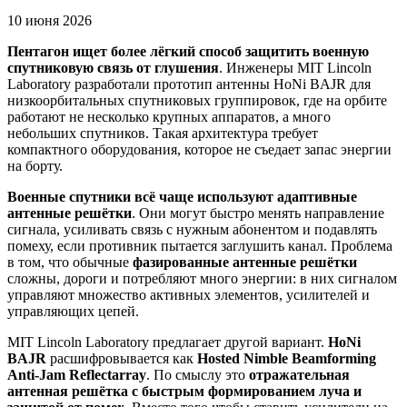
10 июня 2026
Пентагон ищет более лёгкий способ защитить военную
спутниковую связь от глушения
. Инженеры MIT Lincoln
Laboratory разработали прототип антенны HoNi BAJR для
низкоорбитальных спутниковых группировок, где на орбите
работают не несколько крупных аппаратов, а много
небольших спутников. Такая архитектура требует
компактного оборудования, которое не съедает запас энергии
на борту.
Военные спутники всё чаще используют адаптивные
антенные решётки
. Они могут быстро менять направление
сигнала, усиливать связь с нужным абонентом и подавлять
помеху, если противник пытается заглушить канал. Проблема
в том, что обычные
фазированные антенные решётки
сложны, дороги и потребляют много энергии: в них сигналом
управляют множество активных элементов, усилителей и
управляющих цепей.
MIT Lincoln Laboratory предлагает другой вариант.
HoNi
BAJR
расшифровывается как
Hosted Nimble Beamforming
Anti-Jam Reflectarray
. По смыслу это
отражательная
антенная решётка с быстрым формированием луча и