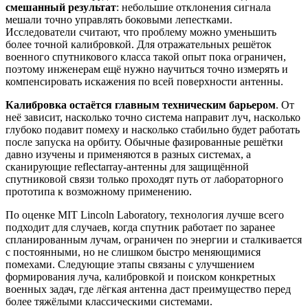
смешанный результат
: небольшие отклонения сигнала
мешали точно управлять боковыми лепестками.
Исследователи считают, что проблему можно уменьшить
более точной калибровкой. Для отражательных решёток
военного спутникового класса такой опыт пока ограничен,
поэтому инженерам ещё нужно научиться точно измерять и
компенсировать искажения по всей поверхности антенны.
Калибровка остаётся главным техническим барьером
. От
неё зависит, насколько точно система направит луч, насколько
глубоко подавит помеху и насколько стабильно будет работать
после запуска на орбиту. Обычные фазированные решётки
давно изучены и применяются в разных системах, а
сканирующие reflectarray-антенны для защищённой
спутниковой связи только проходят путь от лабораторного
прототипа к возможному применению.
По оценке MIT Lincoln Laboratory, технология лучше всего
подходит для случаев, когда спутник работает по заранее
спланированным лучам, ограничен по энергии и сталкивается
с постоянными, но не слишком быстро меняющимися
помехами. Следующие этапы связаны с улучшением
формирования луча, калибровкой и поиском конкретных
военных задач, где лёгкая антенна даст преимущество перед
более тяжёлыми классическими системами.