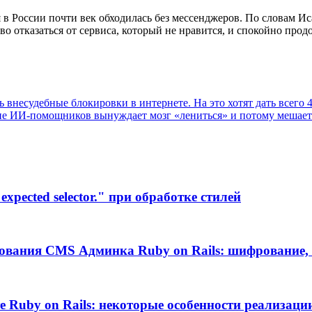
в России почти век обходилась без мессенджеров. По словам Исак
во отказаться от сервиса, который не нравится, и спокойно прод
внесудебные блокировки в интернете. На это хотят дать всего 4
е ИИ‑помощников вынуждает мозг «лениться» и потому мешает
xpected selector." при обработке стилей
ования CMS Админка Ruby on Rails: шифрование, 
те Ruby on Rails: некоторые особенности реализаци