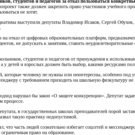
ов, студентов и педагогов за отказ пользоваться конкрет
нопроект также должен закрепить право участников учебного п
зоваться не хотят.
циативы выступили депутаты Владимир Исаков, Сергей Обухов
.
ов на отказ от цифровых образовательных платформ, предназна
ентов, не допускать к занятиям, ставить неудовлетворительные 
кольников, студентов и педагогов от принуждения к использов
а у детей и взрослых должен быть выбор, какими ресурсами пол
, которые человеку не нужны или неинтересны, особенно под у
енджеру с требованием приходить на школьную физкультуру не 
дход нарушал бы закон «О защите конкуренции». Депутат задае
м процессе.
депутата, в государственных школах преподавателей порой заста
азвал такую практику недопустимой.
, что часть людей сознательно избегает соцсетей и мессенджеро
 ограничивая право на образование.