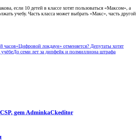
ова, если 10 детей в классе хотят пользоваться «Максом», а
олжать учебу. Часть класса может выбрать «Макс», часть другой
8 часов
«Цифровой локдаун» отменяется? Депутаты хотят
 учёбе
До семи лет за дипфейк и полмиллиона штрафа
CSP, gem AdminkaCkeditor
и