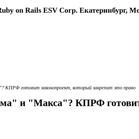
uby on Rails ESV Corp. Екатеринбург, М
а"? КПРФ готовит законопроект, который закрепит это право
ума" и "Макса"? КПРФ готовит