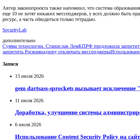
Автор законопроекта также напомнил, что система образования 
еще 10 не хотят никаких мессенджеров, у всех должно быть пра
ресурс, а часть обходиться только тетрадью.
SecurityLab
дополнительно
Сумма технологии. Станислав Лем
КПРФ предложила запретить 
запретить Роскомнадзору отключать мессенджеры
Использовани
Записи
15 июля 2026
gem dartsass-sprockets вызывает исключение "e
11 июля 2026
Доработка, улучшение системы администрир
6 июля 2026
Использование Сontent Security Policy на сай