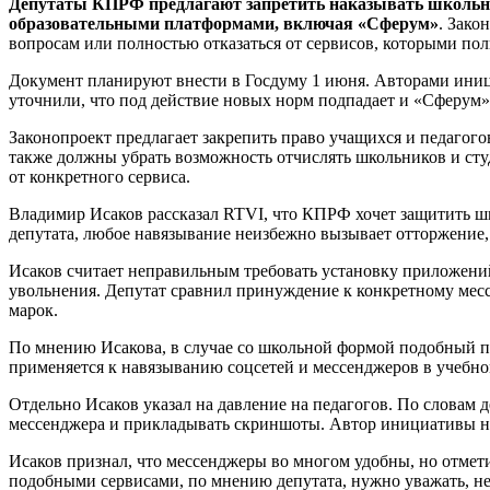
Депутаты КПРФ предлагают запретить наказывать школьник
образовательными платформами, включая «Сферум»
. Зако
вопросам или полностью отказаться от сервисов, которыми поль
Документ планируют внести в Госдуму 1 июня. Авторами ини
уточнили, что под действие новых норм подпадает и «Сферум»
Законопроект предлагает закрепить право учащихся и педагог
также должны убрать возможность отчислять школьников и студ
от конкретного сервиса.
Владимир Исаков рассказал RTVI, что КПРФ хочет защитить ш
депутата, любое навязывание неизбежно вызывает отторжение, 
Исаков считает неправильным требовать установку приложений
увольнения. Депутат сравнил принуждение к конкретному месс
марок.
По мнению Исакова, в случае со школьной формой подобный по
применяется к навязыванию соцсетей и мессенджеров в учебно
Отдельно Исаков указал на давление на педагогов. По словам 
мессенджера и прикладывать скриншоты. Автор инициативы н
Исаков признал, что мессенджеры во многом удобны, но отметил
подобными сервисами, по мнению депутата, нужно уважать, не