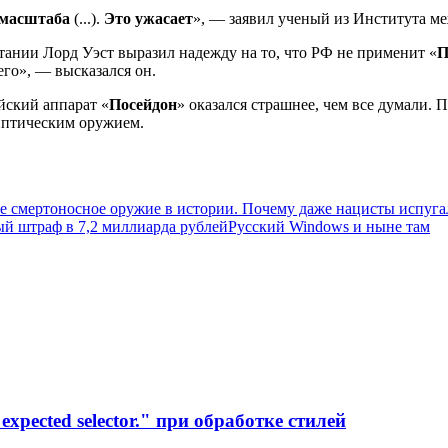
 масштаба
(...).
Это ужасает
», — заявил ученый из Института 
ании Лорд Уэст выразил надежду на то, что РФ не применит «
П
его», — высказался он.
йский аппарат «
Посейдон
» оказался страшнее, чем все думали.
иптическим оружием.
ое смертоносное оружие в истории. Почему даже нацисты испуга
й штраф в 7,2 миллиарда рублей
Русский Windows и ныне там
xpected selector." при обработке стилей