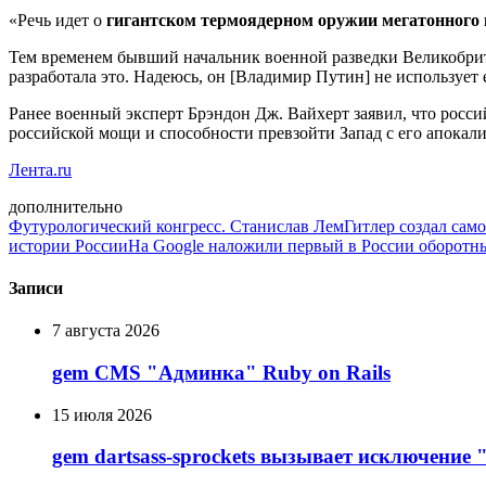
«Речь идет о
гигантском термоядерном оружии мегатонного
Тем временем бывший начальник военной разведки Великобрит
разработала это. Надеюсь, он [Владимир Путин] не использует 
Ранее военный эксперт Брэндон Дж. Вайхерт заявил, что росси
российской мощи и способности превзойти Запад с его апокал
Лента.ru
дополнительно
Футурологический конгресс. Станислав Лем
Гитлер создал сам
истории России
На Google наложили первый в России оборотны
Записи
7 августа 2026
gem CMS "Админка" Ruby on Rails
15 июля 2026
gem dartsass-sprockets вызывает исключение "e