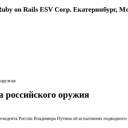
uby on Rails ESV Corp. Екатеринбург, М
о оружия
а российского оружия
резидента России Владимира Путина об испытаниях подводного 