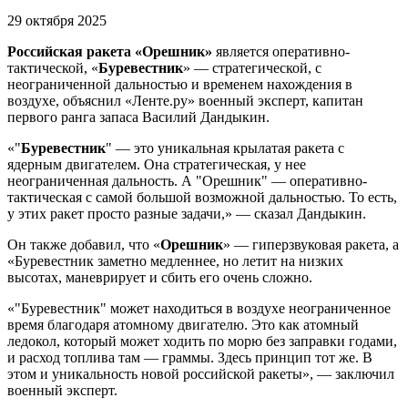
29 октября 2025
Российская ракета «Орешник»
является оперативно-
тактической, «
Буревестник
» — стратегической, с
неограниченной дальностью и временем нахождения в
воздухе, объяснил «Ленте.ру» военный эксперт, капитан
первого ранга запаса Василий Дандыкин.
«"
Буревестник
" — это уникальная крылатая ракета с
ядерным двигателем. Она стратегическая, у нее
неограниченная дальность. А "Орешник" — оперативно-
тактическая с самой большой возможной дальностью. То есть,
у этих ракет просто разные задачи,» — сказал Дандыкин.
Он также добавил, что «
Орешник
» — гиперзвуковая ракета, а
«Буревестник заметно медленнее, но летит на низких
высотах, маневрирует и сбить его очень сложно.
«"Буревестник" может находиться в воздухе неограниченное
время благодаря атомному двигателю. Это как атомный
ледокол, который может ходить по морю без заправки годами,
и расход топлива там — граммы. Здесь принцип тот же. В
этом и уникальность новой российской ракеты», — заключил
военный эксперт.