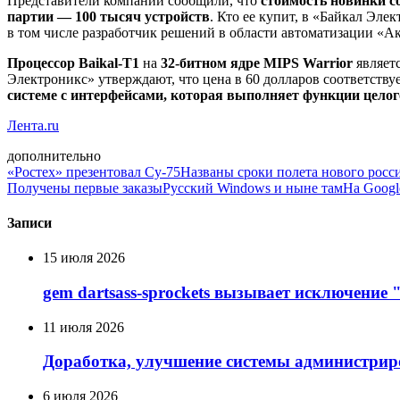
Представители компании сообщили, что
стоимость новинки со
партии — 100 тысяч устройств
. Кто ее купит, в «Байкал Эле
в том числе разработчик решений в области автоматизации «А
Процессор Baikal-T1
на
32-битном ядре MIPS Warrior
являет
Электроникс» утверждают, что цена в 60 долларов соответствуе
системе с интерфейсами, которая выполняет функции цело
Лента.ru
дополнительно
«Ростех» презентовал Су-75
Названы сроки полета нового росс
Получены первые заказы
Русский Windows и ныне там
На Googl
Записи
15 июля 2026
gem dartsass-sprockets вызывает исключение "e
11 июля 2026
Доработка, улучшение системы администрир
6 июля 2026