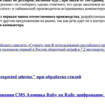
ставит 60 долларов, включая НДС, при заказе от 100 единиц
ктроникс» не сообщают, однако отмечают, что среди заказчиков 
кситех» и тайваньский производитель встраиваемых компьютеров
ся
первым чипом отечественного производства
, разработанны
т другим предложениям на рынке, так как речь идет не о контро
го компьютера
.
ийского самолета «Судного дня»
В использовании российского пр
e наложили первый в России оборотный штраф в 7,2 миллиарда
xpected selector." при обработке стилей
ования CMS Админка Ruby on Rails: шифрование, 