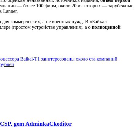
. По оценкам неназванных источников издания,
объем первой
компании — более 100 фирм, около 20 из которых — зарубежные,
 Lanner.
м для коммерческих, а не военных нужд. В «Байкал
ллере (простом устройстве управления), а о
полноценной
оцессора Baikal-Т1 заинтересованы около ста компаний.
 рублей
CSP, gem AdminkaCkeditor