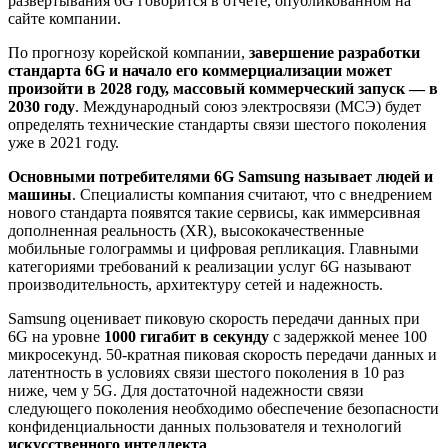
развертывания 6G говорится в отчете, опубликованном на
сайте компании.
По прогнозу корейской компании,
завершение разработки
стандарта 6G и начало его коммерциализации может
произойти в 2028 году, массовый коммерческий запуск — в
2030 году
. Международный союз электросвязи (МСЭ) будет
определять технические стандарты связи шестого поколения
уже в 2021 году.
Основными потребителями 6G Samsung называет людей и
машины
. Специалисты компания считают, что с внедрением
нового стандарта появятся такие сервисы, как иммерсивная
дополненная реальность (XR), высококачественные
мобильные голограммы и цифровая репликация. Главными
категориями требований к реализации услуг 6G называют
производительность, архитектуру сетей и надежность.
Samsung оценивает пиковую скорость передачи данных при
6G на уровне
1000 гигабит в секунду
с задержкой менее 100
микросекунд. 50-кратная пиковая скорость передачи данных и
латентность в условиях связи шестого поколения в 10 раз
ниже, чем у 5G. Для достаточной надежности связи
следующего поколения необходимо обеспечение безопасности
конфиденциальности данных пользователя и технологий
искусственного интеллекта
.