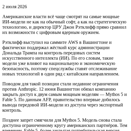
2 июля 2026
Американские власти всё чаще смотрят на самые мощные
ИИ-модели не как на обычный софт, а как на стратегическую
технологию, и директор ЦРУ Джон Рэтклифф прямо сравнил
их возможности с цифровым ядерным оружием.
Рэтклифф выступил на саммите AWS в Вашингтоне и
фактически поддержал жёсткий курс администрации
Дональда Трампа на контроль передовых систем
искусственного интеллекта (ИИ). По его словам, такие
модели уже влияют на национальную и экономическую
безопасность, поэтому спецслужбы ставят отслеживание
новых технологий в один ряд с китайским направлением.
Поводом для такой позиции стали недавние ограничения
против Anthropic. 12 июня Вашингтон обязал компанию
закрыть доступ к двум самым мощным моделям — Mythos 5 и
Fable 5. По данным AFP, правительство впервые добилось
вывода передовой ИИ-модели из доступа через экспортный
контроль.
Позднее запрет смягчили для Mythos 5. Модель снова стала
доступна ограниченному кругу американских партнёров. Тем
временем, Fable 5, более закрытая потребительская версия,