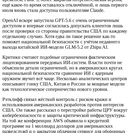
ещё какое-то время оставалось отключённой, и лишь первого
июля вновь стала доступна пользователям Claude.
OpenAI вскоре запустила GPT-5.6 с очень ограниченным
доступом и впервые согласилась допускать клиентов лишь
после проверки со стороны правительства США по каждому
отдельному случаю. Хотя едва ли такое решение как-то
поможет национальной безопасности с учётом недавнего
выхода китайской ИИ-модели GLM-5.2 от Zhipu AI.
Критики считают подобные ограничения фактическим
лицензированием передовых ИИ-систем. Власти почти не
объяснили детали ограничений, но в американских кругах
национальной безопасности сравнение ИИ с ядерным
оружием звучит всё чаще. Несколько аналитических центров
описывают гонку США, Китая и России за мощные модели
как технологическое соперничество нового уровня.
Рэтклифф связал жёсткий контроль с риском кражи и
использования американских разработок против интересов
США. Он также рассказал о перестройке работы ЦРУ вокруг
кибербезопасности и защиты критической инфраструктуры.
На той же конференции AWS объявила о кредитной
программе на 1 миллиард долларов для американских
разведслужб и о закрытом облачном сервисе для оборонных