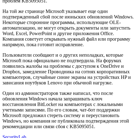
проблем KB5095051.
На той же странице Microsoft указывает еще один
подтвержденный сбой после июньских обновлений Windows.
Некоторые сторонние программы, использующие OLE-
автоматизацию, не могут открыть документы или запустить
Word, Excel, PowerPoint и другие приложения Office.
Компания советует открывать нужный файл или программу
напрямую, пока готовит исправление.
Пользователи сообщают и о других неполадках, которые
Microsoft пока официально не подтвердила. На форумах
появились жалобы на проблемы с доступом к OneDrive и
Dropbox, замедление Проводника на сотнях корпоративных
компьютеров, случайные синие экраны на устройствах HP и
зависания ноутбуков Lenovo при обычной нагрузке.
Один из администраторов также написал, что после
обновления Windows начала запрашивать ключ
восстановления BitLocker на компьютерах с локальными
учетными записями. По его словам, чат-бот поддержки
Microsoft предложил стереть систему и переустановить
Windows, но компания не публиковала подтверждения этой
рекомендации или связи сбоя с KB5095051.
SecurityLab