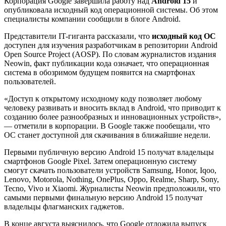
Корпорация Google завершила работу над
Android 15
и
опубликовала исходный код операционной системы. Об этом
специалисты компании сообщили в блоге Android.
Представители IT-гиганта рассказали, что
исходный код ОС
доступен для изучения разработчикам в репозитории Android
Open Source Project (AOSP). По словам журналистов издания
Neowin, факт публикации кода означает, что операционная
система в обозримом будущем появится на смартфонах
пользователей.
«Доступ к открытому исходному коду позволяет любому
человеку развивать и вносить вклад в Android, что приводит к
созданию более разнообразных и инновационных устройств»,
— отметили в корпорации. В Google также пообещали, что
ОС станет доступной для скачивания в ближайшие недели.
Первыми публичную версию Android 15 получат владельцы
смартфонов Google Pixel. Затем операционную систему
смогут скачать пользователи устройств Samsung, Honor, Iqoo,
Lenovo, Motorola, Nothing, OnePlus, Oppo, Realme, Sharp, Sony,
Tecno, Vivo и Xiaomi. Журналисты Neowin предположили, что
самыми первыми финальную версию Android 15 получат
владельцы флагманских гаджетов.
В конце августа выяснилось, что Google отложила выпуск