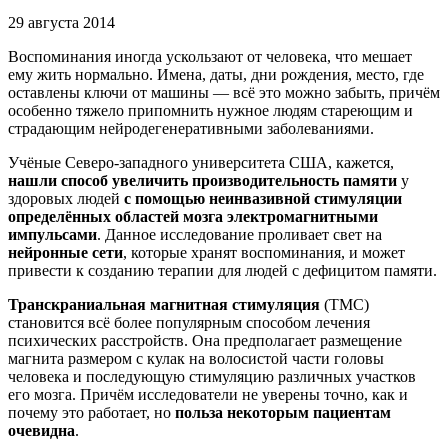
29 августа 2014
Воспоминания иногда ускользают от человека, что мешает
ему жить нормально. Имена, даты, дни рождения, место, где
оставлены ключи от машины — всё это можно забыть, причём
особенно тяжело припомнить нужное людям стареющим и
страдающим нейродегенеративными заболеваниями.
Учёные Северо-западного университета США, кажется,
нашли способ увеличить производительность памяти
у
здоровых людей
с помощью неинвазивной стимуляции
определённых областей мозга электромагнитными
импульсами
. Данное исследование проливает свет на
нейронные сети
, которые хранят воспоминания, и может
привести к созданию терапии для людей с дефицитом памяти.
Транскраниальная магнитная стимуляция
(ТМС)
становится всё более популярным способом лечения
психических расстройств. Она предполагает размещение
магнита размером с кулак на волосистой части головы
человека и последующую стимуляцию различных участков
его мозга. Причём исследователи не уверены точно, как и
почему это работает, но
польза некоторым пациентам
очевидна
.