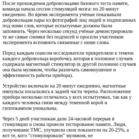
После прохождения добровольцами базового теста памяти,
команда начала сессии стимуляций мозга: по 20 минут
ежедневно. Во время эксперимента учёные показывали
добровольцам пары из фотографий лиц людей и подписанных
под ними слов, которые испытуемые должны были
запомнить. Через несколько секунд учёные демонстрировали
те же самые снимки без подписей и просили участников
эксперимента вспомнить связанные с ними слова.
Перед каждым сеансом исследователи прикрепляли к темени
каждого добровольца коробочку, которая в половине случаев
содержала магнитный стимулятор (в другой половине случаев
она была муляжом, чтобы различать самовнушение и
эффективность работы прибора).
Устройство включали на 20 минут ежедневно, магнитные
импульсы посылались к задней части черепа. Расположение
прибора несколько отличалось у всех испытуемых, так как у
каждого человека связи между теменной корой и
гиппокампом уникальны.
Через 5 дней участникам дали 24-часовой перерыв в
стимуляции и снова провели тестирование памяти. Люди,
получившие ТМС, улучшили свои показатели на 20-25%, а
вот те, кого "стимулировали" муляжом, не