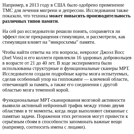
Например, в 2013 году в США было одобрено применение
ТМС для лечения мигрени и депрессии. Исследования также
показали, что техника
может повысить производительность
различных типов памяти
.
На сей раз исследователи решили понять, сохраняется ли
эффект после прекращения стимуляции, и рассмотрели, как
стимуляция влияет на "микросхемы" памяти.
Чтобы найти ответы на эти вопросы, невролог Джоэл Восс
(Joel Voss) и его коллеги привлекли 16 здоровых добровольцев
в возрасте от 21 до 40 лет. В ходе эксперимента были
использованы структурные и функциональные сканеры МРТ.
Исследователи создали подробные карты мозга испытуемых,
сделав особенный упор на гиппокампе — ключевой области,
отвечающей за память, а также его соединения с другой
областью мозга теменной корой.
Функциональные МРТ-сканирования мозговой активности
выявили активный нейронный трафик между этими двумя
областями в те моменты, когда люди выполняют связанные с
памятью задачи. Поражения этих регионов могут привести к
серьёзным сбоям в способности запоминать важные вещи
(например, соотносить имена с лицами).