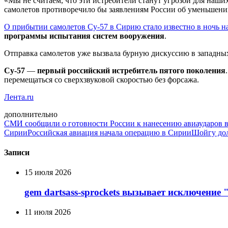
«Мы не считаем, что эти истребители станут угрозой для наш
самолетов противоречило бы заявлениям России об уменьшении
О прибытии самолетов Су-57 в Сирию стало известно в ночь на
программы испытания систем вооружения
.
Отправка самолетов уже вызвала бурную дискуссию в западны
Су-57
—
первый российский истребитель пятого поколения
перемещаться со сверхзвуковой скоростью без форсажа.
Лента.ru
дополнительно
СМИ сообщили о готовности России к нанесению авиаударов 
Сирии
Российская авиация начала операцию в Сирии
Шойгу дол
Записи
15 июля 2026
gem dartsass-sprockets вызывает исключение "e
11 июля 2026