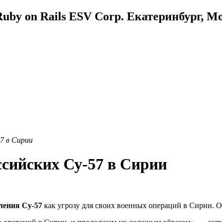
uby on Rails ESV Corp. Екатеринбург, М
7 в Сирии
ссийских Су-57 в Сирии
ления Су-57
как угрозу для своих военных операций в Сирии. О