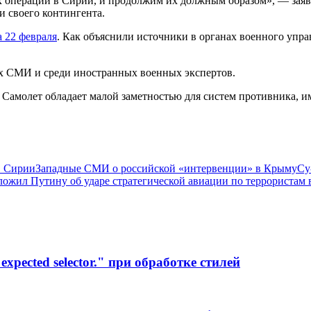
их операций в Сирии, и продолжим их должным образом», — заяв
 своего контингента.
 22 февраля
. Как объяснили источники в органах военного уп
х СМИ и среди иностранных военных экспертов.
. Самолет обладает малой заметностью для систем противника, 
в Сирии
Западные СМИ о российской «интервенции» в Крыму
Су
ожил Путину об ударе стратегической авиации по террористам
xpected selector." при обработке стилей