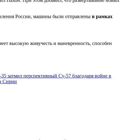
ил Пахон. При этом добавил, что развертывание новых
равления России, машины были отправлены
в рамках
имеет высокую живучесть и маневренность, способен
-35 затмил перспективный Су-57 благодаря войне в
 в Сирии