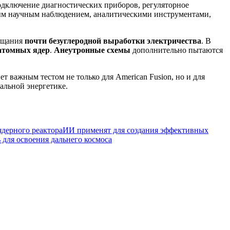
одключение диагностических приборов, регуляторное
имым научным наблюдением, аналитическими инструментами,
бещания
почти безуглеродной выработки электричества
. В
атомных ядер
.
Анеутронные схемы
дополнительно пытаются
ет важным тестом не только для American Fusion, но и для
альной энергетике.
ядерного реактора
ИИ применят для создания эффективных
для освоения дальнего космоса