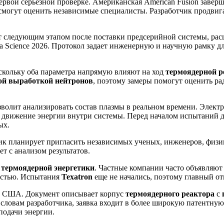
ервой серьезной проверке. Американская American Fusion заве
смогут оценить независимые специалисты. Разработчик продвиг
ет следующим этапом после поставки предсерийной системы, ра
sma Science 2026. Протокол задает инженерную и научную рамку 
скольку оба параметра напрямую влияют на ход
термоядерной р
ой выработкой нейтронов
, поэтому замеры помогут оценить р
озволит анализировать состав плазмы в реальном времени. Эле
 и движение энергии внутри системы. Перед началом испытаний
ых.
чик планирует пригласить независимых ученых, инженеров, физи
т с анализом результатов.
и
термоядерной энергетики
. Частные компании часто объявляют
остью. Испытания
Texatron
еще не начались, поэтому главный от
 в США. Документ описывает корпус
термоядерного реактора
с
 словам разработчика, заявка входит в более широкую патентну
подачи энергии.