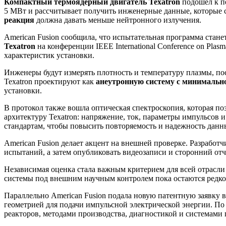
Компактный термоядерный двигатель Texatron
подошел к п
5 МВт и рассчитывает получить инженерные данные, которые 
реакция
должна давать меньше нейтронного излучения.
American Fusion сообщила, что испытательная программа стан
Texatron
на конференции IEEE International Conference on Pla
характеристик установки.
Инженеры будут измерять плотность и температуру плазмы, по
Texatron проектируют как
анеутронную систему с минимальн
установки.
В протокол также вошла оптическая спектроскопия, которая п
архитектуру Texatron: напряжение, ток, параметры импульсов
стандартам, чтобы повысить повторяемость и надежность данн
American Fusion делает акцент на внешней проверке. Разработ
испытаний, а затем опубликовать видеозаписи и сторонний отче
Независимая оценка стала важным критерием для всей отрасл
системы под внешним научным контролем пока остаются редк
Параллельно American Fusion подала новую патентную заявку
геометрией для подачи импульсной электрической энергии. По
реакторов, методами производства, диагностикой и системами 