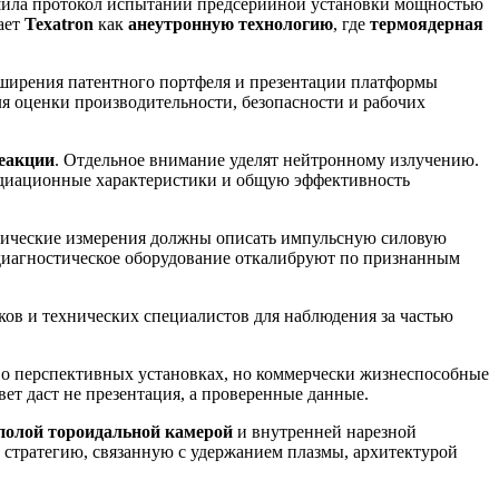
ршила протокол испытаний предсерийной установки мощностью
ает
Texatron
как
анеутронную технологию
, где
термоядерная
сширения патентного портфеля и презентации платформы
для оценки производительности, безопасности и рабочих
еакции
. Отдельное внимание уделят нейтронному излучению.
адиационные характеристики и общую эффективность
ктрические измерения должны описать импульсную силовую
 диагностическое оборудование откалибруют по признанным
ков и технических специалистов для наблюдения за частью
 о перспективных установках, но коммерчески жизнеспособные
вет даст не презентация, а проверенные данные.
полой тороидальной камерой
и внутренней нарезной
ю стратегию, связанную с удержанием плазмы, архитектурой