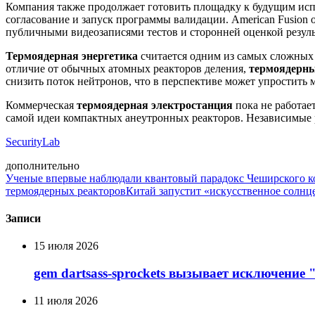
Компания также продолжает готовить площадку к будущим ис
согласование и запуск программы валидации. American Fusio
публичными видеозаписями тестов и сторонней оценкой резуль
Термоядерная энергетика
считается одним из самых сложных 
отличие от обычных атомных реакторов деления,
термоядерны
снизить поток нейтронов, что в перспективе может упростить 
Коммерческая
термоядерная электростанция
пока не работае
самой идеи компактных анеутронных реакторов. Независимые ре
SecurityLab
дополнительно
Ученые впервые наблюдали квантовый парадокс Чеширского к
термоядерных реакторов
Китай запустит «искусственное солнце
Записи
15 июля 2026
gem dartsass-sprockets вызывает исключение "e
11 июля 2026