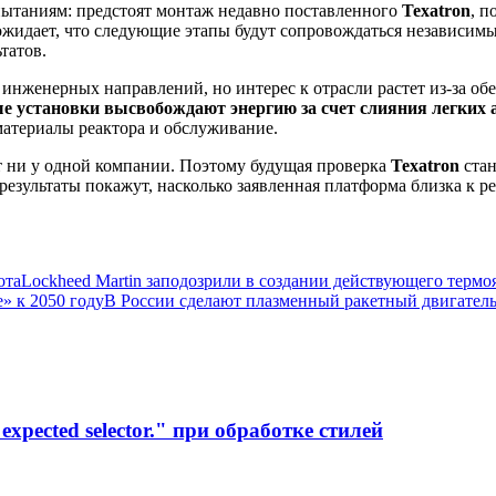
пытаниям: предстоят монтаж недавно поставленного
Texatron
, п
n ожидает, что следующие этапы будут сопровождаться независ
татов.
инженерных направлений, но интерес к отрасли растет из-за о
е установки высвобождают энергию за счет слияния легких 
материалы реактора и обслуживание.
т ни у одной компании. Поэтому будущая проверка
Texatron
стан
зультаты покажут, насколько заявленная платформа близка к ре
ота
Lockheed Martin заподозрили в создании действующего термо
» к 2050 году
В России сделают плазменный ракетный двигатель 
xpected selector." при обработке стилей