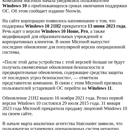
Компания Microsoft начала уведомлять пользователей
Windows 10
о приближающихся сроках окончания поддержки
ОС. Об этом сообщает издание Neowin.
На сайте корпорации появилось напоминание о том, что
поддержка
Windows 10 21H2
прекратится
13 июня 2023 года
.
Речь идет о версии
Windows 10 Home, Pro
, а также
модификаций для образовательных учреждений и
корпоративных клиентов. В июне Microsoft выпустит
последнее обновление для популярной версии операционной
системы.
«После этой даты устройства с этой версией больше не будут
получать ежемесячные обновления безопасности и
предварительные обновления, содержащие средства защиты
от последних угроз безопасности», — отметили
представители компании. В связи с этим Microsoft призвала
пользователей устаревшей ОС перейти на
Windows 11
.
Обновление 21H2 вышло 16 ноября 2021 года. Релиз первой
версии Windows 10 состоялся 29 июля 2015 года. 31 января
2023 года Microsoft прекратила продажу лицензий Windows 10
на своем сайте.
В начале марта аналитики агентства Statcounter заявили, что
пользователи устаревших операционных систем неохотно