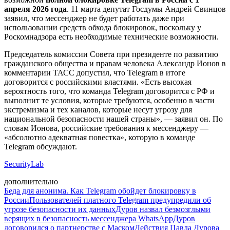
апреля 2026 года
. 11 марта депутат Госдумы Андрей Свинцов
заявил, что мессенджер не будет работать даже при
использовании средств обхода блокировок, поскольку у
Роскомнадзора есть необходимые технические возможности.
Председатель комиссии Совета при президенте по развитию
гражданского общества и правам человека Александр Ионов в
комментарии ТАСС допустил, что Telegram в итоге
договорится с российскими властями. «Есть высокая
вероятность того, что команда Telegram договорится с РФ и
выполнит те условия, которые требуются, особенно в части
экстремизма и тех каналов, которые несут угрозу для
национальной безопасности нашей страны», — заявил он. По
словам Ионова, российские требования к мессенджеру —
«абсолютно адекватная повестка», которую в команде
Telegram обсуждают.
SecurityLab
дополнительно
Беда для анонима. Как Telegram обойдет блокировку в
России
Пользователей платного Telegram предупредили об
угрозе безопасности их данных
Дуров назвал безмозглыми
верящих в безопасность мессенджера WhatsApp
Дуров
договорился о партнерстве с Маском
Действия Павла Дурова