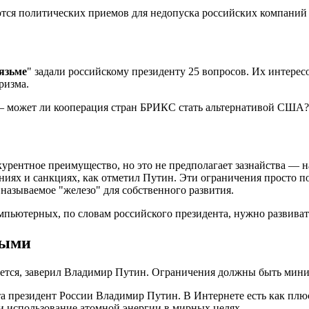
ются политических приемов для недопуска российских компаний 
язьме
" задали российскому президенту 25 вопросов. Их интере
ризма.
— может ли кооперация стран БРИКС стать альтернативой США?
урентное преимущество, но это не предполагает зазнайства — на
чениях и санкциях, как отметил Путин. Эти ограничения просто 
называемое "железо" для собственного развития.
мпьютерных, по словам российского президента, нужно развиват
ными
ется, заверил Владимир Путин. Ограничения должны быть миним
 президент России Владимир Путин. В Интернете есть как плюсы
и использование атомной энергии в мирных целях.