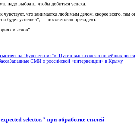
ь надо выбрать, чтобы добиться успеха.
ек чувствует, что занимается любимым делом, скорее всего, там 
он и будет успешен", — посоветовал президент.
ория смыслов".
мотрят на "Буревестник"». Путин высказался о новейших росс
басса
Западные СМИ о российской «интервенции» в Крыму
xpected selector." при обработке стилей