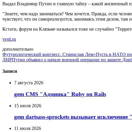
Выдал Владимир Путин и главную тайну – какой жизненный пут
"Знаете, чем надо заниматься? Чем хочется. Правда, если челов
чувствует, что он самореализуется, занимаясь этим делом, там 
Кстати, форум на Клязьме назывался тоже не случайно "Террит
vesti.ru
дополнительно
Футурологический конгресс. Станислав Лем
«Пусть в НАТО пос
ЛНР
Путин объявил о начале военной операции по защите Дон
Записи
7 августа 2026
gem CMS "Админка" Ruby on Rails
15 июля 2026
gem dartsass-sprockets вызывает исключение "e
11 июля 2026