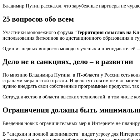
Владимир Путин рассказал, что зарубежные партнеры не чура
25 вопросов обо всем
Участники молодежного форума "
Территория смыслов на Кл
использования биткоинов до дистанционного образования и ту
Один из первых вопросов молодых ученых и преподавателей 
Дело не в санкциях, дело – в развитии
По мнению Владимира Путина, в IT-области у России есть конк
странами мира в этой отрасли. И дело тут совсем не в ограни
нужно внедрять свои собственные программные продукты, так 
Сотрудничество в области высоких технологий, в том числе ко
Ограничения должны быть минималь
Введения новых ограничительных мер в Интернете не планиру
В "анархии и полной анонимности" видит угрозу для Интернета
пример он привел истории изобретения динамита, автомобиля 