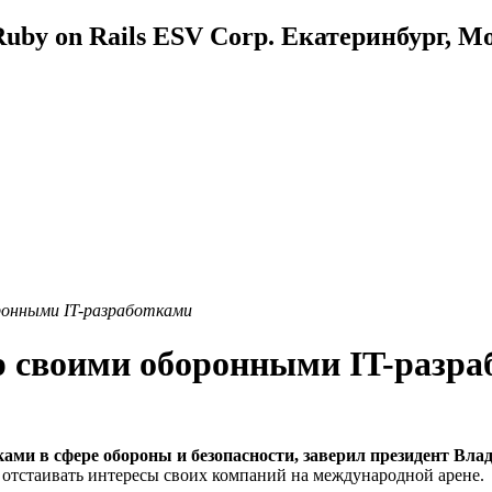
uby on Rails ESV Corp. Екатеринбург, М
ронными IT-разработками
р своими оборонными IT-разр
тками в сфере обороны и безопасности, заверил президент В
т отстаивать интересы своих компаний на международной арене.