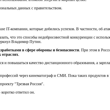
рсональных данных с правительством.
е IT-компании, которые добились успехов. В частности, об ата
азать, что это способы недобросовестной конкуренции с исполь
черкнул Владимир Путин.
зработками в сфере обороны и безопасности
. При этом в Росс
х отраслях
.
я и повышаться качество дистанционного образования, а зарплат
рофессий через кинематограф и СМИ. Пока таких продуктов в 
проекту "Трезвая Россия".
коротко ответил он.