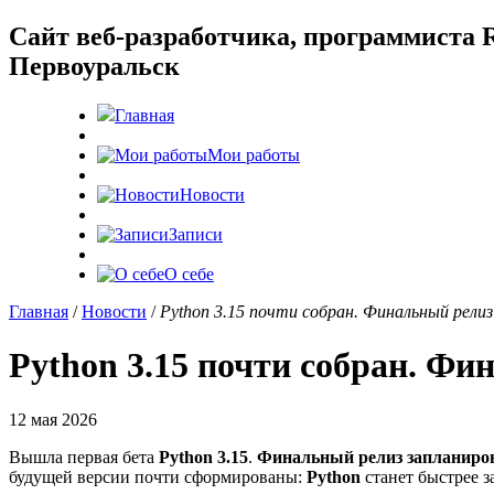
Cайт веб-разработчика, программиста R
Первоуральск
Главная
Мои работы
Новости
Записи
О себе
Главная
/
Новости
/
Python 3.15 почти собран. Финальный релиз
Python 3.15 почти собран. Фи
12 мая 2026
Вышла первая бета
Python 3.15
.
Финальный релиз запланиров
будущей версии почти сформированы:
Python
станет быстрее з