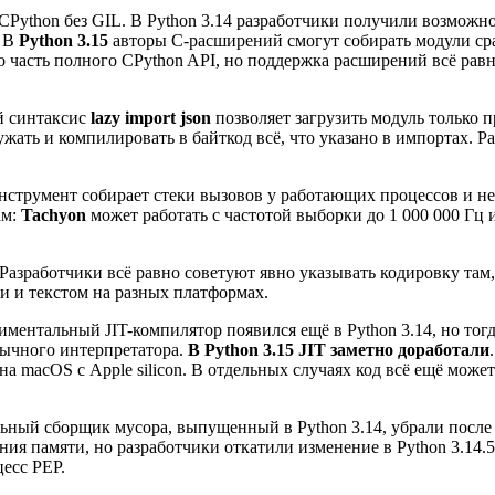
Python без GIL. В Python 3.14 разработчики получили возможно
. В
Python 3.15
авторы C-расширений смогут собирать модули сра
о часть полного CPython API, но поддержка расширений всё равн
й синтаксис
lazy import json
позволяет загрузить модуль только
гружать и компилировать в байткод всё, что указано в импортах
Инструмент собирает стеки вызовов у работающих процессов и н
ам:
Tachyon
может работать с частотой выборки до 1 000 000 Гц
 Разработчики всё равно советуют явно указывать кодировку там
и и текстом на разных платформах.
ментальный JIT-компилятор появился ещё в Python 3.14, но тогд
бычного интерпретатора.
В Python 3.15 JIT заметно доработали
на macOS с Apple silicon. В отдельных случаях код всё ещё може
льный сборщик мусора, выпущенный в Python 3.14, убрали посл
ия памяти, но разработчики откатили изменение в Python 3.14.5
есс PEP.