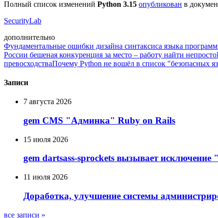
Полный список изменений
Python 3.15
опубликован
в докумен
SecurityLab
дополнительно
Фундаментальные ошибки дизайна синтаксиса языка программ
России бешеная конкуренция за место – работу найти непросто
превосходства
Почему Python не вошёл в список "безопасных 
Записи
7 августа 2026
gem CMS "Админка" Ruby on Rails
15 июля 2026
gem dartsass-sprockets вызывает исключение "e
11 июля 2026
Доработка, улучшение системы администрир
все записи »