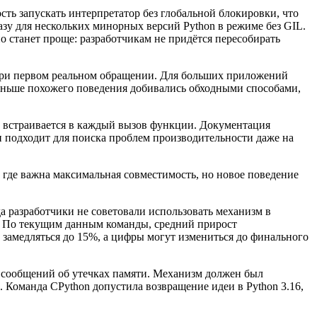
сть запускать интерпретатор без глобальной блокировки, что
зу для нескольких минорных версий Python в режиме без GIL.
о станет проще: разработчикам не придётся пересобирать
 при первом реальном обращении. Для больших приложений
. Раньше похожего поведения добивались обходными способами,
е встраивается в каждый вызов функции. Документация
 и подходит для поиска проблем производительности даже на
, где важна максимальная совместимость, но новое поведение
а разработчики не советовали использовать механизм в
. По текущим данным команды, средний прирост
т замедляться до 15%, а цифры могут измениться до финального
е сообщений об утечках памяти. Механизм должен был
. Команда CPython допустила возвращение идеи в Python 3.16,