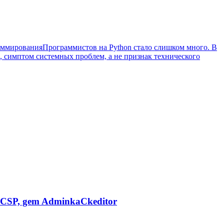
аммирования
Программистов на Python стало слишком много. В
с, симптом системных проблем, а не признак технического
CSP, gem AdminkaCkeditor