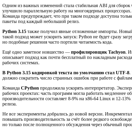
Одним из важных изменений стала стабильная ABI для сборок C
улучшило параллельную работу на многоядерных процессорах
Команда предупреждает, что при таком подходе доступна тольк
пакеты под каждый небольшой релиз.
Python 3.15
также получил явные отложенные импорты. Новы
такой подход может ускорить запуск: Python не будет сразу за
но подобные решения часто портили читаемость кода.
Ещё одно заметное новшество —
профилировщик Tachyon
. 
описывает подход как почти бесплатный по накладным расход
рабочих системах.
В Python 3.15 кодировкой текста по умолчанию стал UTF-8
.
должно сократить число странных ошибок при работе с файлам
Команда
CPython
продолжила ускорять интерпретатор. Экспери
рабочих проектах: часть программ могла работать медленнее о
производительности составляет 8-9% на x86-64 Linux и 12-13% 
релиза.
Не все эксперименты добрались до новой версии. Инкремента
повышать производительность за счёт более редкого освобожден
но только после полноценного обсуждения через обычный проц