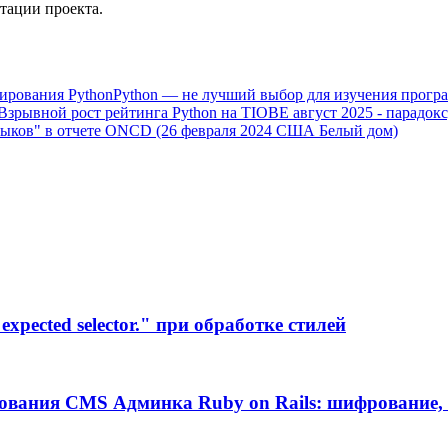
тации проекта.
ирования Python
Python — не лучший выбор для изучения прогр
Взрывной рост рейтинга Python на TIOBE август 2025 - парадок
языков" в отчете ONCD (26 февраля 2024 США Белый дом)
xpected selector." при обработке стилей
ования CMS Админка Ruby on Rails: шифрование, 