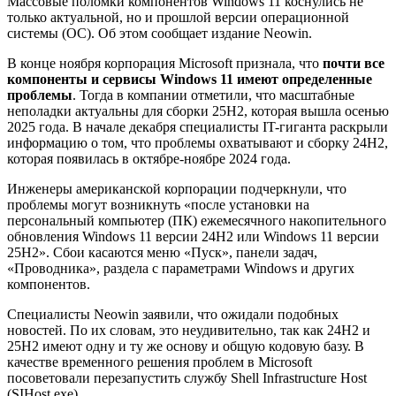
Массовые поломки компонентов Windows 11 коснулись не
только актуальной, но и прошлой версии операционной
системы (ОС). Об этом сообщает издание Neowin.
В конце ноября корпорация Microsoft признала, что
почти все
компоненты и сервисы Windows 11 имеют определенные
проблемы
. Тогда в компании отметили, что масштабные
неполадки актуальны для сборки 25H2, которая вышла осенью
2025 года. В начале декабря специалисты IT-гиганта раскрыли
информацию о том, что проблемы охватывают и сборку 24H2,
которая появилась в октябре-ноябре 2024 года.
Инженеры американской корпорации подчеркнули, что
проблемы могут возникнуть «после установки на
персональный компьютер (ПК) ежемесячного накопительного
обновления Windows 11 версии 24H2 или Windows 11 версии
25H2». Сбои касаются меню «Пуск», панели задач,
«Проводника», раздела с параметрами Windows и других
компонентов.
Специалисты Neowin заявили, что ожидали подобных
новостей. По их словам, это неудивительно, так как 24H2 и
25H2 имеют одну и ту же основу и общую кодовую базу. В
качестве временного решения проблем в Microsoft
посоветовали перезапустить службу Shell Infrastructure Host
(SIHost.exe).