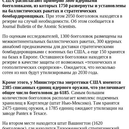
США располагают примерно 3800 ядерными
боеголовками, из которых 1750 развернуты и установлены
на баллистических ракетах и стратегических
бомбардировщиках
. При этом 2050 боеголовок находятся в
резерве на случай необходимости. Об этом сообщается в
Journal Bulletin of the Atomic Scientists.
По оценкам исследователей, 1300 боеголовок размещены на
межконтинентальных баллистических ракетах, 300 ядерных
авиабомб предназначены для доставки стратегическими
бомбардировщиками с военных баз США, а еще 150 хранятся
на базах в Европе. Оставшиеся боеголовки находятся в
резерве в качестве защиты от возможных «технических и
геополитических сюрпризов». Ожидается, что несколько
сотен из них будут утилизированы до 2030 года.
Кроме этого, у Министерства энергетики США имеются
2385 списанных единиц ядерного оружия, что увеличивает
общее число боеголовок до 6185
. Самым большим
количеством боеголовок располагает комплекс подземных
хранилищ в Киртленде (штат Нью-Мексико). Там хранятся
2475 единиц оружия, а 1785 единиц ожидают утилизации на
заводе Pantex в Техасе.
На втором месте находится штат Вашингтон (1620
боеголовок), где находится Тихоокеанский стратегический