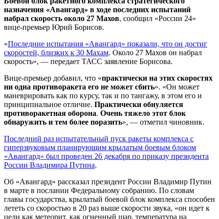
Боевой блок ракетного комплекса стратегического
назначения «Авангард» в ходе последних испытаний
набрал скорость около 27 Махов
, сообщил «России 24»
вице-премьер Юрий Борисов.
«
Последние испытания «Авангард» показали, что он достиг
скоростей, близких к 30 Махам
. Около 27 Махов он набрал
скорость», — передает ТАСС заявление Борисова.
Вице-премьер добавил, что «
практически на этих скоростях
ни одна противоракета его не может сбить
». «Он может
маневрировать как по курсу, так и по тангажу, в этом его и
принципиальное отличие.
Практически обнуляется
противоракетная оборона
.
Очень тяжело этот блок
обнаружить и тем более поразить
», — отметил чиновник.
Последний раз испытательный пуск ракеты комплекса с
гиперзвуковым планирующим крылатым боевым блоком
«Авангард» был проведен 26 декабря по приказу президента
России Владимира Путина
.
Об «Авангард» рассказал президент России Владимир Путин
в марте в послании Федеральному собранию. По словам
главы государства, крылатый боевой блок комплекса способен
лететь со скоростью в 20 раз выше скорости звука, «он идет к
цели как метеорит, как огненный шар, температура на