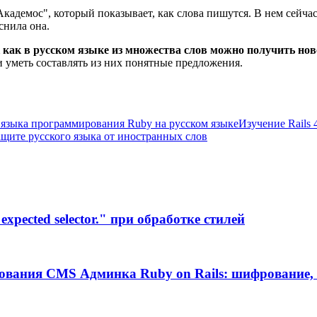
адемос", который показывает, как слова пишутся. В нем сейчас
снила она.
к как в русском языке из множества слов можно получить нов
и уметь составлять из них понятные предложения.
языка программирования Ruby на русском языке
Изучение Rails 4
ащите русского языка от иностранных слов
xpected selector." при обработке стилей
ования CMS Админка Ruby on Rails: шифрование, 