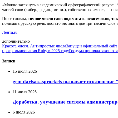
«Можно заглянуть в академический орфографический ресурс "Ак
частей слов (кибер-, радио-, мини-), собственных имен», — поя
По ее словам,
точное число слов подсчитать невозможно, та
понимать русскую речь, достаточно знать две-три тысячи слов 
Лента.ru
дополнительно
Красота чисел. Антипростые числа
Запущен официальный сайт 
программирования Ruby в 2025 году
Госдума приняла закон о з
Записи
15 июля 2026
gem dartsass-sprockets вызывает исключение "e
11 июля 2026
Доработка, улучшение системы администрир
6 июля 2026