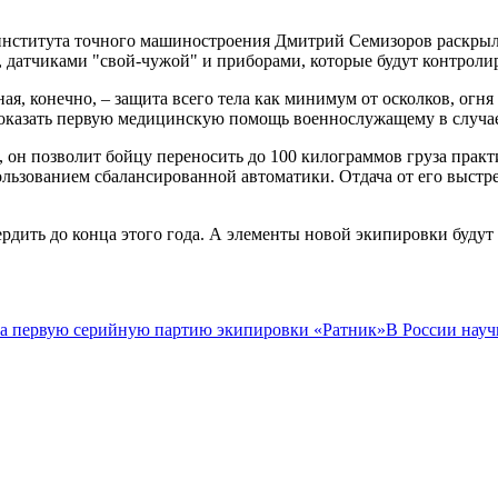
 института точного машиностроения Дмитрий Семизоров раскрыл
 датчиками "свой-чужой" и приборами, которые будут контролир
я, конечно, – защита всего тела как минимум от осколков, огн
 оказать первую медицинскую помощь военнослужащему в случае
, он позволит бойцу переносить до 100 килограммов груза практ
льзованием сбалансированной автоматики. Отдача от его выстре
рдить до конца этого года. А элементы новой экипировки будут 
ла первую серийную партию экипировки «Ратник»
В России науч