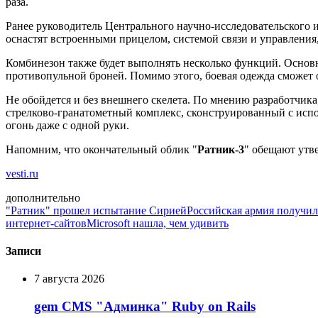
раза.
Ранее руководитель Центрального научно-исследовательского
оснастят встроенными прицелом, системой связи и управления,
Комбинезон также будет выполнять несколько функций. Основна
противопульной броней. Помимо этого, боевая одежда сможет
Не обойдется и без внешнего скелета. По мнению разработчика
стрелково-гранатометный комплекс, сконструированный с испо
огонь даже с одной руки.
Напомним, что окончательный облик "
Ратник-3
" обещают утве
vesti.ru
дополнительно
"Ратник" прошел испытание Сирией
Российская армия получи
интернет-сайтов
Microsoft нашла, чем удивить
Записи
7 августа 2026
gem CMS "Админка" Ruby on Rails