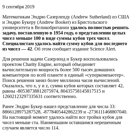
9 сентября 2019
Математикам Эндрю Сазерленду (Andrew Sutherland) из США
и Эндрю Букеру (Andrew Booker) из Бристольского
университета в Великобритании
удалось полностью решить
задачу, поставленную в 1954 году, о представлении целых
чисел меньше 100 в виде суммы кубов трех чисел
.
Специалистам удалось найти сумму кубов для последнего
из чисел — 42
. Об этом сообщает издание Science Alert.
Для решения задачи Сазерленд и Букер воспользовались
проектом Charity Engine, который объединяет
вычислительную мощность более 500 тысяч домашних
компьютеров по всей планете в единый «суперкомпьютер».
Поиск решения занял более миллиона часов вычислений.
Оказалось, что x, y и z, сумма кубов которых составляет 42,
равны -80538738812075974, 80435758145817515 и
12602123297335631 соответственно.
Ранее Эндрю Букер нашел представление для числа 33:
8866128975287528, -8778405442862239 и -2736111468807040.
На настоящий момент удалось найти все тройки кубов для
чисел меньше ста. Наименьшим оставшимся нерешенным
случаем является число 114.