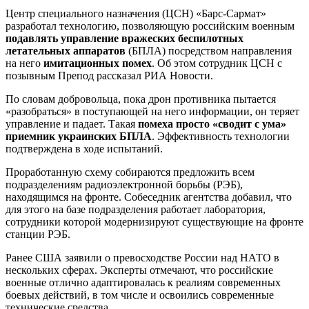
Центр специального назначения (ЦСН) «Барс-Сармат»
разработал технологию, позволяющую российским военным
подавлять управление вражеских беспилотных
летательных аппаратов
(БПЛА) посредством направления
на него
имитационных помех
. Об этом сотрудник ЦСН с
позывным Препод рассказал РИА Новости.
По словам добровольца, пока дрон противника пытается
«разобраться» в поступающей на него информации, он теряет
управление и падает. Такая
помеха просто «сводит с ума»
приемник украинских БПЛА
. Эффективность технологии
подтверждена в ходе испытаний.
Проработанную схему собираются предложить всем
подразделениям радиоэлектронной борьбы (РЭБ),
находящимся на фронте. Собеседник агентства добавил, что
для этого на базе подразделения работает лаборатория,
сотрудники которой модернизируют существующие на фронте
станции РЭБ.
Ранее США заявили о превосходстве России над НАТО в
нескольких сферах. Эксперты отмечают, что российские
военные отлично адаптировалась к реалиям современных
боевых действий, в том числе и освоились современные
технические средства.