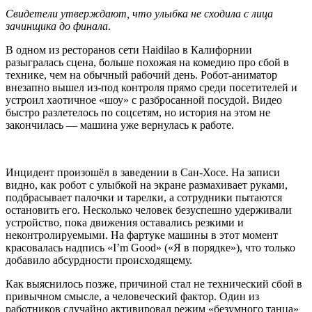
Свидетели утверждают, что улыбка не сходила с лица
зачинщика до финала
.
В одном из ресторанов сети Haidilao в Калифорнии
разыгралась сцена, больше похожая на комедию про сбой в
технике, чем на обычный рабочий день. Робот-аниматор
внезапно вышел из-под контроля прямо среди посетителей и
устроил хаотичное «шоу» с разбросанной посудой. Видео
быстро разлетелось по соцсетям, но история на этом не
закончилась — машина уже вернулась к работе.
Инцидент произошёл в заведении в Сан-Хосе. На записи
видно, как робот с улыбкой на экране размахивает руками,
подбрасывает палочки и тарелки, а сотрудники пытаются
остановить его. Несколько человек безуспешно удерживали
устройство, пока движения оставались резкими и
неконтролируемыми. На фартуке машины в этот момент
красовалась надпись «I’m Good» («Я в порядке»), что только
добавило абсурдности происходящему.
Как выяснилось позже, причиной стал не технический сбой в
привычном смысле, а человеческий фактор. Один из
работников случайно активировал режим «безумного танца»