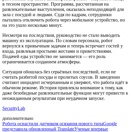
в тесном пространстве. Программа, рассчитанная на
развлекательные выступления, оказалась неподходящей для
зала с посудой и людьми. Судя по кадрам, сотрудники
пытались отключить робота через мобильное устройство, но
на это ушло несколько минут.
Несмотря на последствия, руководство не стало выводить
машину из эксплуатации. По словам персонала, робот
вернулся к привычным задачам и теперь встречает гостей у
входа, развлекая простыми жестами и приветствиями.
Подачей еды устройство не занимается — его роль
ограничивается созданием атмосферы.
Ситуация обошлась без серьёзных последствий, если не
считать разбитой посуды и пролитых соусов. В заведении
считают инцидент исчерпанным и уверяют, что работа идёт в
обычном режиме. История привлекла внимание к тому, как
даже безобидные развлекательные функции могут привести к
неожиданным результатам при неудачном запуске.
SecurityLab
дополнительно
Робота оснастили датчиком осязания нового типа
Google
представила обновленный Translate
Ученые впервые