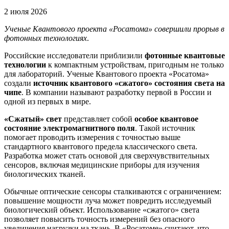
2 июля 2026
Ученые Квантового проекта «Росатома» совершили прорыв в
фотонных технологиях
.
Российские исследователи приблизили
фотонные квантовые
технологии
к компактным устройствам, пригодным не только
для лабораторий. Ученые Квантового проекта «Росатома»
создали
источник квантового «сжатого» состояния света на
чипе
. В компании называют разработку первой в России и
одной из первых в мире.
«Сжатый» свет
представляет собой
особое квантовое
состояние электромагнитного поля
. Такой источник
помогает проводить измерения с точностью выше
стандартного квантового предела классического света.
Разработка может стать основой для сверхчувствительных
сенсоров, включая медицинские приборы для изучения
биологических тканей.
Обычные оптические сенсоры сталкиваются с ограничением:
повышение мощности луча может повредить исследуемый
биологический объект. Использование «сжатого» света
позволяет повысить точность измерений без опасного
увеличения нагрузки на ткань. В «Росатоме» считают, что