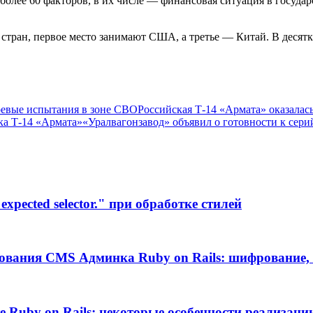
олее 60 факторов, в их числе — финансовая ситуация в государ
45 стран, первое место занимают США, а третье — Китай. В дес
оевые испытания в зоне СВО
Российская Т-14 «Армата» оказалас
ка Т-14 «Армата»
«Уралвагонзавод» объявил о готовности к сер
xpected selector." при обработке стилей
ования CMS Админка Ruby on Rails: шифрование, 
те Ruby on Rails: некоторые особенности реализаци