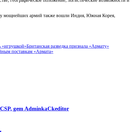
стве, географическое положение, логистические возможности и
ятку мощнейших армий также вошли Индия, Южная Корея,
ь «игрушкой»
Британская разведка признала «Армату»
ийным поставкам «Армата»
CSP, gem AdminkaCkeditor
и