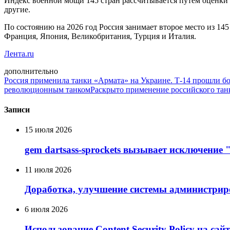
Индекс военной мощи 145 стран рассчитывается путем оценки б
другие.
По состоянию на 2026 год Россия занимает второе место из 1
Франция, Япония, Великобритания, Турция и Италия.
Лента.ru
дополнительно
Россия применила танки «Армата» на Украине. Т-14 прошли б
революционным танком
Раскрыто применение российского тан
Записи
15 июля 2026
gem dartsass-sprockets вызывает исключение "e
11 июля 2026
Доработка, улучшение системы администрир
6 июля 2026
Использование Сontent Security Policy на сай