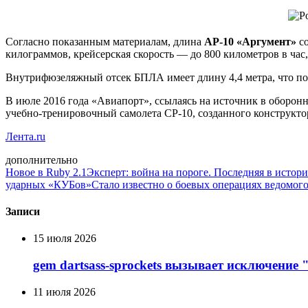
Согласно показанным материалам, длина
АР-10 «Аргумент»
со
килограммов, крейсерская скорость — до 800 километров в час
Внутрифюзеляжный отсек БПЛА имеет длину 4,4 метра, что по
В июле 2016 года «Авиапорт», ссылаясь на источник в оборо
учебно-тренировочный самолета СР-10, созданного конструкт
Лента.ru
дополнительно
Новое в Ruby 2.1
Эксперт: война на пороге. Последняя в истор
ударных «КУБов»
Стало известно о боевых операциях ведомог
Записи
15 июля 2026
gem dartsass-sprockets вызывает исключение "e
11 июля 2026