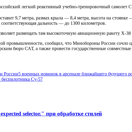
ставит 9,7 метра, размах крыла — 8,4 метра, высота на стоянке
, соответствующая дальность — до 1300 километров.
зволяет размещать там высокоточную авиационную ракету Х-38 
нной промышленности, сообщил, что Минобороны России сочло ц
орским бюро САТ, а также провести государственные совместны
ии России
5 военных новинок в арсенале ближайшего будущего 
о беспилотника Су-57
xpected selector." при обработке стилей