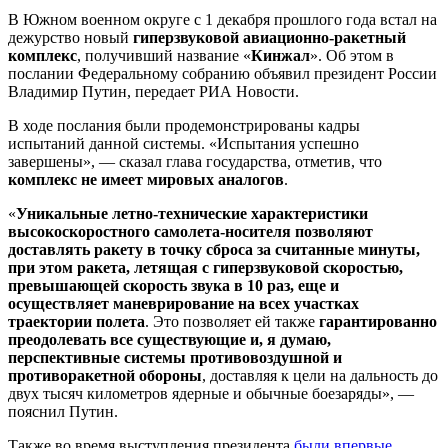
В Южном военном округе с 1 декабря прошлого года встал на
дежурство новый
гиперзвуковой авиационно-ракетный
комплекс
, получивший название «
Кинжал
». Об этом в
послании Федеральному собранию объявил президент России
Владимир Путин, передает РИА Новости.
В ходе послания были продемонстрированы кадры
испытаний данной системы. «Испытания успешно
завершены», — сказал глава государства, отметив, что
комплекс не имеет мировых аналогов
.
«
Уникальные летно-технические характеристики
высокоскоростного самолета-носителя позволяют
доставлять ракету в точку сброса за считанные минуты,
при этом ракета, летящая с гиперзвуковой скоростью,
превышающей скорость звука в 10 раз, еще и
осуществляет маневрирование на всех участках
траектории полета
. Это позволяет ей также
гарантированно
преодолевать все существующие и, я думаю,
перспективные системы противовоздушной и
противоракетной обороны
, доставляя к цели на дальность до
двух тысяч километров ядерные и обычные боезаряды», —
пояснил Путин.
Также во время выступления президента
были впервые