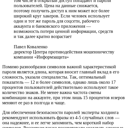
том числе в открытый доступ попадают и пароли
пользователей. Цена на данные снижается,
поэтому получить доступ к ним может все более
широкий круг хакеров. Если человек использует
один и тот же пароль для соцсети, рабочего
аккаунта и банковского приложения —
возможность потери ценной информации, средств
и так далее кратно возрастает
Павел Коваленко
директор Центра противодействия мошенничеству
компании «Информзащита»
Помимо разнообразия символов важной характеристикой
пароля является длина, которая вносит главный вклад в его
сложность, указали специалисты. Так, оптимальный
показатель — 12 и более символов, однако лишь около 17
процентов пользователей действительно используют такое
количество знаков. Не менее важна частота смены
комбинации на аккаунте, при этом лишь 15 процентов юзеров
меняют ее раз в полгода и чаще.
Для обеспечения безопасности паролей эксперты холдинга
рекомендуют использовать фразы из 4-5 случайных слов —
она надежнее, и ее легче запомнить, чем короткий набор
символов. Россиянам также посоветовали создавать сложные