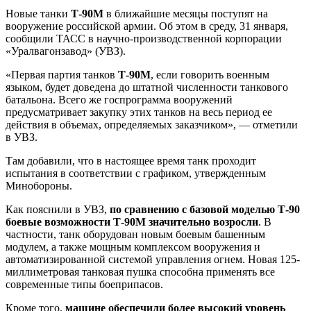
Новые танки
Т-90М
в ближайшие месяцы поступят на
вооружение российской армии. Об этом в среду, 31 января,
сообщили ТАСС в научно-производственной корпорации
«Уралвагонзавод» (УВЗ).
«Первая партия танков
Т-90М
, если говорить военным
языком, будет доведена до штатной численности танкового
батальона. Всего же госпрограмма вооружений
предусматривает закупку этих танков на весь период ее
действия в объемах, определяемых заказчиком», — отметили
в УВЗ.
Там добавили, что в настоящее время танк проходит
испытания в соответствии с графиком, утвержденным
Минобороны.
Как пояснили в УВЗ,
по сравнению с базовой моделью Т-90
боевые возможности Т-90М значительно возросли
. В
частности, танк оборудован новым боевым башенным
модулем, а также мощным комплексом вооружения и
автоматизированной системой управления огнем. Новая 125-
миллиметровая танковая пушка способна применять все
современные типы боеприпасов.
Кроме того,
машине обеспечили более высокий уровень