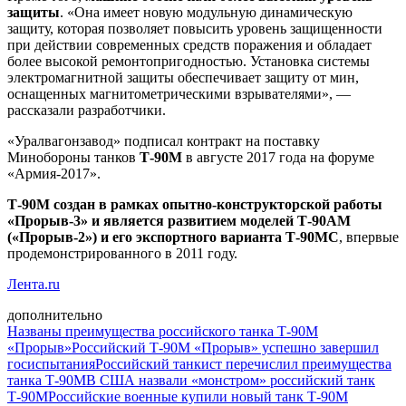
защиты
. «Она имеет новую модульную динамическую
защиту, которая позволяет повысить уровень защищенности
при действии современных средств поражения и обладает
более высокой ремонтопригодностью. Установка системы
электромагнитной защиты обеспечивает защиту от мин,
оснащенных магнитометрическими взрывателями», —
рассказали разработчики.
«Уралвагонзавод» подписал контракт на поставку
Минобороны танков
Т-90М
в августе 2017 года на форуме
«Армия-2017».
Т-90М создан в рамках опытно-конструкторской работы
«Прорыв-3» и является развитием моделей Т-90АМ
(«Прорыв-2») и его экспортного варианта Т-90МС
, впервые
продемонстрированного в 2011 году.
Лента.ru
дополнительно
Названы преимущества российского танка Т-90М
«Прорыв»
Российский Т-90М «Прорыв» успешно завершил
госиспытания
Российский танкист перечислил преимущества
танка Т-90М
В США назвали «монстром» российский танк
Т-90М
Российские военные купили новый танк Т-90М