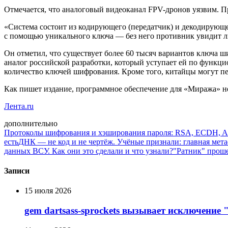
Отмечается, что аналоговый видеоканал FPV-дронов уязвим. 
«Система состоит из кодирующего (передатчик) и декодирующе
с помощью уникального ключа — без него противник увидит 
Он отметил, что существует более 60 тысяч вариантов ключа 
аналог российской разработки, который уступает ей по функци
количество ключей шифрования. Кроме того, китайцы могут пе
Как пишет издание, программное обеспечение для «Миража» не
Лента.ru
дополнительно
Протоколы шифрования и хэширования пароля: RSA, ECDH, AE
есть
ДНК — не код и не чертёж. Учёные признали: главная мет
данных ВСУ. Как они это сделали и что узнали?
"Ратник" прош
Записи
15 июля 2026
gem dartsass-sprockets вызывает исключение "e