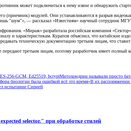
Противник может подключиться к нему извне и обнаружить ста
го (приемник) модулей. Они устанавливаются в разрыв видеока
лишь "шум"», — рассказал «Известиям» научный сотрудник МГУ
шифрования. «Мираж» разработала российская компания «Сектор»
оналу и характеристикам. Курапов объяснил, что китайские изд
редавать техническую документацию третьим лицам, что ставит
 передают третьим лицам, поэтому разработчик имеет полный к
S-256-GCM, Ed25519, bcrypt
Митохондрии называли просто бата
афора биологии была ошибкой всё это время
«В их распоряжении 
ел испытание Сирией
xpected selector." при обработке стилей