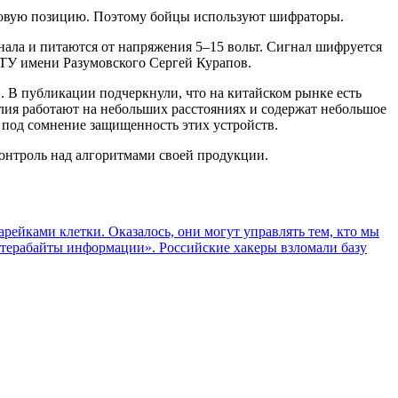
ртовую позицию. Поэтому бойцы используют шифраторы.
нала и питаются от напряжения 5–15 вольт. Сигнал шифруется
ТУ имени Разумовского Сергей Курапов.
. В публикации подчеркнули, что на китайском рынке есть
елия работают на небольших расстояниях и содержат небольшое
 под сомнение защищенность этих устройств.
онтроль над алгоритмами своей продукции.
рейками клетки. Оказалось, они могут управлять тем, кто мы
терабайты информации». Российские хакеры взломали базу