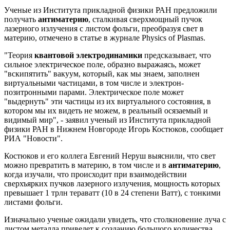
Ученые из Института прикладной физики РАН предложили
получать
антиматерию
, сталкивая сверхмощный пучок
лазерного излучения с листом фольги, преобразуя свет в
материю, отмечено в статье в журнале Physics of Plasmas.
"Теория
квантовой электродинамики
предсказывает, что
сильное электрическое поле, образно выражаясь, может
"вскипятить" вакуум, который, как мы знаем, заполнен
виртуальными частицами, в том числе и электрон-
позитронными парами. Электрическое поле может
"выдернуть" эти частицы из их виртуального состояния, в
котором мы их видеть не можем, в реальный осязаемый и
видимый мир", - заявил ученый из Института прикладной
физики РАН в Нижнем Новгороде Игорь Костюков, сообщает
РИА "Новости".
Костюков и его коллега Евгений Неруш выяснили, что свет
можно превратить в материю, в том числе и в
антиматерию
,
когда изучали, что происходит при взаимодействии
сверхъярких пучков лазерного излучения, мощность которых
превышает 1 трлн тераватт (10 в 24 степени Ватт), с тонкими
листами фольги.
Изначально ученые ожидали увидеть, что столкновение луча с
листом металла приведет к созданию большого количества