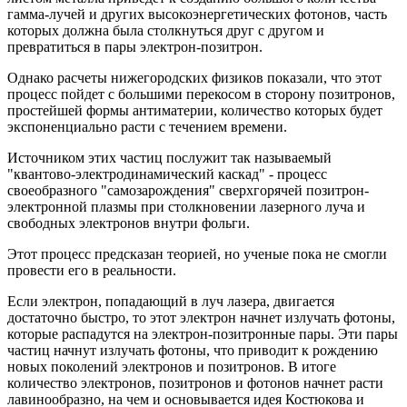
гамма-лучей и других высокоэнергетических фотонов, часть
которых должна была столкнуться друг с другом и
превратиться в пары электрон-позитрон.
Однако расчеты нижегородских физиков показали, что этот
процесс пойдет с большими перекосом в сторону позитронов,
простейшей формы антиматерии, количество которых будет
экспоненциально расти с течением времени.
Источником этих частиц послужит так называемый
"квантово-электродинамический каскад" - процесс
своеобразного "самозарождения" сверхгорячей позитрон-
электронной плазмы при столкновении лазерного луча и
свободных электронов внутри фольги.
Этот процесс предсказан теорией, но ученые пока не смогли
провести его в реальности.
Если электрон, попадающий в луч лазера, двигается
достаточно быстро, то этот электрон начнет излучать фотоны,
которые распадутся на электрон-позитронные пары. Эти пары
частиц начнут излучать фотоны, что приводит к рождению
новых поколений электронов и позитронов. В итоге
количество электронов, позитронов и фотонов начнет расти
лавинообразно, на чем и основывается идея Костюкова и