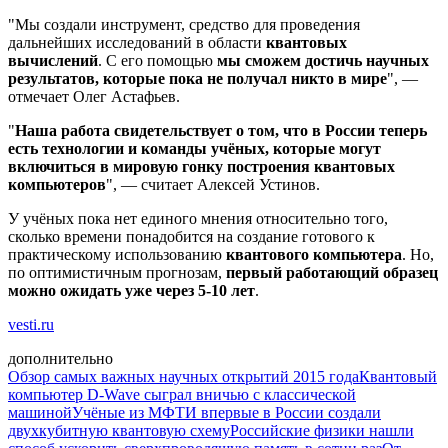
"Мы создали инструмент, средство для проведения
дальнейших исследований в области
квантовых
вычислений
. С его помощью
мы сможем достичь научных
результатов, которые пока не получал никто в мире
", —
отмечает Олег Астафьев.
"
Наша работа свидетельствует о том, что в России теперь
есть технологии и команды учёных, которые могут
включиться в мировую гонку построения квантовых
компьютеров
", — считает Алексей Устинов.
У учёных пока нет единого мнения относительно того,
сколько времени понадобится на создание готового к
практическому использованию
квантового компьютера
. Но,
по оптимистичным прогнозам,
первый работающий образец
можно ожидать уже через 5-10 лет
.
vesti.ru
дополнительно
Обзор самых важных научных открытий 2015 года
Квантовый
компьютер D-Wave сыграл вничью с классической
машиной
Учёные из МФТИ впервые в России создали
двухкубитную квантовую схему
Российские физики нашли