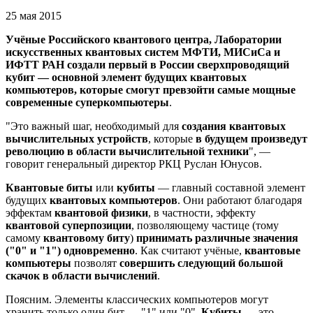
25 мая 2015
Учёные Российского квантового центра, Лаборатории
искусственных квантовых систем МФТИ, МИСиСа и
ИФТТ РАН создали первый в России сверхпроводящий
кубит — основной элемент будущих квантовых
компьютеров, которые смогут превзойти самые мощные
современные суперкомпьютеры
.
"Это важный шаг, необходимый для
создания квантовых
вычислительных устройств
, которые
в будущем произведут
революцию в области вычислительной техники
", —
говорит генеральный директор РКЦ Руслан Юнусов.
Квантовые биты
или
кубиты
— главный составной элемент
будущих
квантовых компьютеров
. Они работают благодаря
эффектам
квантовой физики
, в частности, эффекту
квантовой суперпозиции
, позволяющему частице (тому
самому
квантовому биту
)
принимать различные значения
("0" и "1") одновременно
. Как считают учёные,
квантовые
компьютеры
позволят
совершить следующий большой
скачок в области вычислений
.
Поясним. Элементы классических компьютеров могут
хранить только один бит ― "1" или "0".
Кубиты
— это