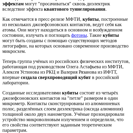
эффектам
могут "просачиваться" сквозь диэлектрик
вследствие эффекта
квантового туннелирования
.
Как отмечается в пресс-релизе МФТИ,
кубиты
, построенные
из нескольких джозефсоновских контактов, ведут себя как
атомы. Они могут находиться в основном и возбужденном
состоянии, излучать и поглощать
фотоны
. Такие
кубиты
могут быть созданы с помощью существующих методов
литографии, на которых основано современное производство
микросхем.
Теперь группа учёных из российских физических институтов,
работающая под руководством Олега Астафьева из МФТИ,
Алексея Устинова из РКЦ и Валерия Рязанова из ИФТТ,
впервые
создала сверхпроводящий кубит
в российской
лаборатории.
Созданные исследователями
кубиты
состоят из четырёх
джозефсоновских контактов на "петле" размером в один
микрометр. Контакты сконструированы из алюминиевых
полос, разделённых слоем диэлектрика (оксида алюминия)
толщиной около двух нанометров. Учёные прозондировали
устройство микроволновым излучением и определили, что
его свойства соответствуют заданным теоретическим
параметрам.