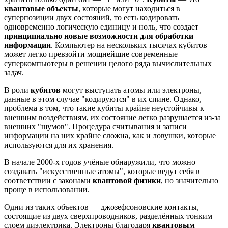
квантовые объекты
, которые могут находиться в
суперпозиции двух состояний, то есть кодировать
одновременно логическую единицу и ноль, что создает
принципиально новые возможности для обработки
информации
. Компьютер на нескольких тысячах кубитов
может легко превзойти мощнейшие современные
суперкомпьютеры в решении целого ряда вычислительных
задач.
В роли
кубитов
могут выступать атомы или электроны,
данные в этом случае "кодируются" в их спине. Однако,
проблема в том, что такие кубиты крайне неустойчивы к
внешним воздействиям, их состояние легко разрушается из-за
внешних "шумов". Процедура считывания и записи
информации на них крайне сложна, как и ловушки, которые
используются для их хранения.
В начале 2000-х годов учёные обнаружили, что можно
создавать "искусственные атомы", которые ведут себя в
соответствии с законами
квантовой физики
, но значительно
проще в использовании.
Одни из таких объектов — джозефсоновские контакты,
состоящие из двух сверхпроводников, разделённых тонким
слоем диэлектрика. Электроны благодаря
квантовым