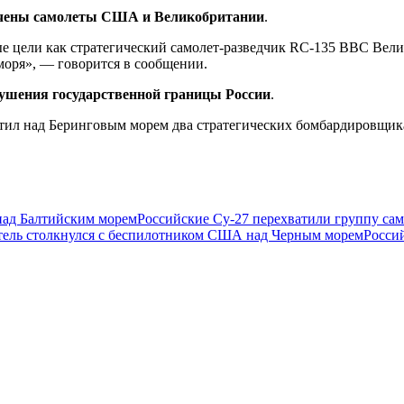
ечены самолеты США и Великобритании
.
 цели как стратегический самолет-разведчик RC-135 ВВС Вели
оря», — говорится в сообщении.
рушения государственной границы России
.
ватил над Беринговым морем два стратегических бомбардировщ
ад Балтийским морем
Российские Су-27 перехватили группу с
тель столкнулся с беспилотником США над Черным морем
Росси