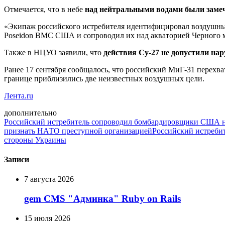
Отмечается, что в небе
над нейтральными водами были зам
«Экипаж российского истребителя идентифицировал воздушные
Poseidon ВМС США и сопроводил их над акваторией Черного м
Также в НЦУО заявили, что
действия Су-27 не допустили на
Ранее 17 сентября сообщалось, что российский МиГ-31 перех
границе приблизились две неизвестных воздушных цели.
Лента.ru
дополнительно
Российский истребитель сопроводил бомбардировщики США н
признать НАТО преступной организацией
Российский истреби
стороны Украины
Записи
7 августа 2026
gem CMS "Админка" Ruby on Rails
15 июля 2026