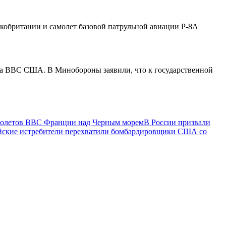
кобритании и самолет базовой патрульной авиации Р-8А
ика ВВС США. В Минобороны заявили, что к государственной
амолетов ВВС Франции над Черным морем
В России призвали
йские истребители перехватили бомбардировщики США со