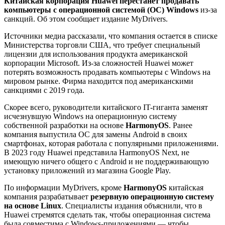
Китайская корпорация Huawei перестанет продавать
компьютеры с операционной системой (ОС) Windows
из-за
санкций. Об этом сообщает издание MyDrivers.
Источники медиа рассказали, что компания остается в списке
Министерства торговли США, что требует специальный
лицензии для использования продукта американской
корпорации Microsoft. Из-за сложностей Huawei может
потерять возможность продавать компьютеры с Windows на
мировом рынке. Фирма находится под американскими
санкциями с 2019 года.
Скорее всего, руководители китайского IT-гиганта заменят
исчезнувшую Windows на операционную систему
собственной разработки на основе
HarmonyOS
. Ранее
компания выпустила ОС для замены Android в своих
смартфонах, которая работала с популярными приложениями.
В 2023 году Huawei представила HarmonyOS Next, не
имеющую ничего общего с Android и не поддерживающую
установку приложений из магазина Google Play.
По информации MyDrivers, кроме
HarmonyOS
китайская
компания разрабатывает
резервную операционную систему
на основе Linux
. Специалисты издания объяснили, что в
Huawei стремятся сделать так, чтобы операционная система
была совместима с Windows-приложениями — чтобы