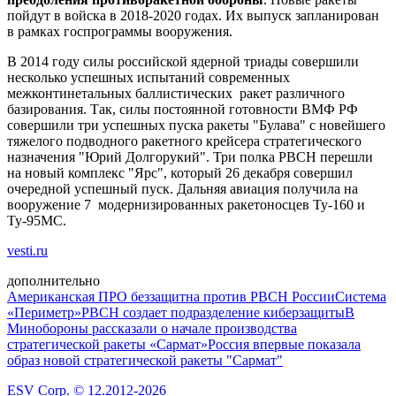
пойдут в войска в 2018-2020 годах. Их выпуск запланирован
в рамках госпрограммы вооружения.
В 2014 году силы российской ядерной триады совершили
несколько успешных испытаний современных
межконтинетальных баллистических ракет различного
базирования. Так, силы постоянной готовности ВМФ РФ
совершили три успешных пуска ракеты "Булава" с новейшего
тяжелого подводного ракетного крейсера стратегического
назначения "Юрий Долгорукий". Три полка РВСН перешли
на новый комплекс "Ярс", который 26 декабря совершил
очередной успешный пуск. Дальняя авиация получила на
вооружение 7 модернизированных ракетоносцев Ту-160 и
Ту-95МС.
vesti.ru
дополнительно
Американская ПРО беззащитна против РВСН России
Система
«Периметр»
РВСН создает подразделение киберзащиты
В
Минобороны рассказали о начале производства
стратегической ракеты «Сармат»
Россия впервые показала
образ новой стратегической ракеты "Сармат"
ESV Corp. © 12.2012-2026