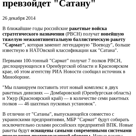
превзойдет "Сатану"
26 декабря 2014
В ближайшие годы российские
ракетные войска
стратегического назначения
(РВСН) получат
новейшую
тяжелую межконтинентальную баллистическую ракету
"Сармат"
, которая заменит легендарную "Воеводу", больше
известную в НАТОвской классификации как "Сатана".
Первыми 100-тонный "Сармат" получат 7 полков РВСН,
дислоцирующихся в Оренбургской области и Красноярском
крае, об этом агентству РИА Новости сообщил источник в
Минобороне.
"Мы планируем поставить этот новый комплекс в двух
ракетных дивизиях — Домбаровский (Оренбургская область)
и Ужур (Красноярский край) — в количестве семи ракетных
полков — 46 шахтных пусковых установок".
В отличии от "Сатаны", выпускающейся совместно с
украинскими предприятиями, МБР "Сармат" будут собирать
исключительно силами российских предприятий ВПК. Новые
ракеты будут
оснащены самыми современными системами
преодоления противоракетной обороны
. Новые ракеты