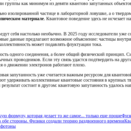
ли группы как минимум из девяти квантово запутанных объекто
льно изолированной частице в лабораторной ловушке, а о твердо
опическом материале
. Квантовое поведение здесь не исчезает 
ведут себя настолько необычно. В 2025 году исследователи уже 
вые данные предлагают возможное объяснение: частицы внутри 
 коллективность может подавлять флуктуации тока.
ость одного соединения, а более общий физический принцип. С
ычных проводников. Если эту связь удастся подтвердить на друг
ия о движении электронов работают плохо.
вая запутанность уже считается важным ресурсом для квантовой
ют удерживать коллективные квантовые состояния в крупных тв
результат состоит в другом: квантовую запутанность удалось н
ю формулу, которая делает то же самое... только еще проще
Физи
в обе стороны. Физики создали теорию раздвоенного времени
Кв
 фотоны