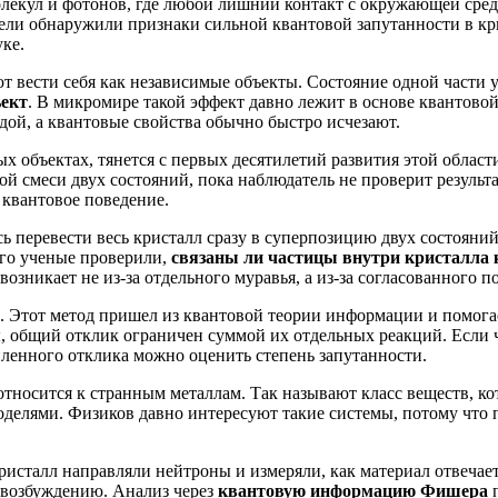
екул и фотонов, где любой лишний контакт с окружающей средо
тели обнаружили признаки сильной квантовой запутанности в кри
ке.
ют вести себя как независимые объекты. Состояние одной части 
ъект
. В микромире такой эффект давно лежит в основе квантовой
едой, а квантовые свойства обычно быстро исчезают.
х объектах, тянется с первых десятилетий развития этой област
ной смеси двух состояний, пока наблюдатель не проверит резуль
 квантовое поведение.
ь перевести весь кристалл сразу в суперпозицию двух состояний
ого ученые проверили,
связаны ли частицы внутри кристалла 
возникает не из-за отдельного муравья, а из-за согласованного п
. Этот метод пришел из квантовой теории информации и помога
, общий отклик ограничен суммой их отдельных реакций. Если ч
иленного отклика можно оценить степень запутанности.
относится к странным металлам. Так называют класс веществ, ко
делями. Физиков давно интересуют такие системы, потому что 
кристалл направляли нейтроны и измеряли, как материал отвечае
 возбуждению. Анализ через
квантовую информацию Фишера
п