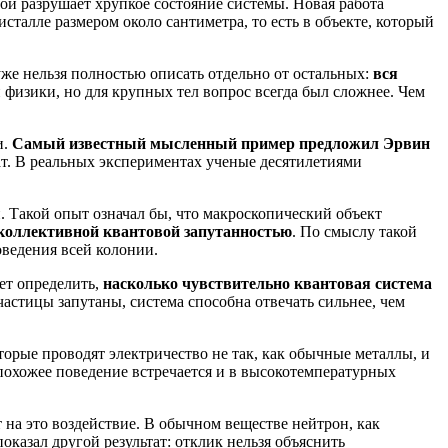
й разрушает хрупкое состояние системы. Новая работа
сталле размером около сантиметра, то есть в объекте, который
уже нельзя полностью описать отдельно от остальных:
вся
 физики, но для крупных тел вопрос всегда был сложнее. Чем
и.
Самый известный мысленный пример предложил Эрвин
тат. В реальных экспериментах ученые десятилетиями
. Такой опыт означал бы, что макроскопический объект
коллективной квантовой запутанностью
. По смыслу такой
оведения всей колонии.
ет определить,
насколько чувствительно квантовая система
астицы запутаны, система способна отвечать сильнее, чем
торые проводят электричество не так, как обычные металлы, и
похожее поведение встречается и в высокотемпературных
т на это воздействие. В обычном веществе нейтрон, как
оказал другой результат: отклик нельзя объяснить