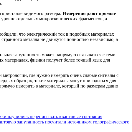
в.
м кристалле видимого размера.
Измерения дают прямые
на уровне отдельных микроскопических фрагментов, а
сообщали, что электрический ток в подобных материалах
странного металла не движутся полностью независимо, а
ильная запутанность может напрямую связываться с теми
их материалах, физики получат более точный язык для
 метрологии, где нужно измерять очень слабые сигналы с
ердых образцах, такие материалы могут пригодиться для
апрямую измерить в материале, который по размерам давно
ки научились переписывать квантовые состояния
антовую запутанность посчитали источником голографического