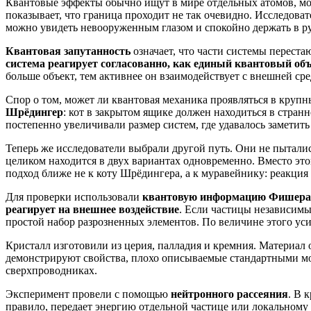
Квантовые эффекты обычно ищут в мире отдельных атомов, мол
показывает, что граница проходит не так очевидно. Исследова
можно увидеть невооруженным глазом и спокойно держать в ру
Квантовая запутанность
означает, что части системы переста
система реагирует согласованно, как единый квантовый об
больше объект, тем активнее он взаимодействует с внешней ср
Спор о том, может ли квантовая механика проявляться в крупны
Шрёдингер
: кот в закрытом ящике должен находиться в стран
постепенно увеличивали размер систем, где удавалось заметить
Теперь же исследователи выбрали другой путь. Они не пыталис
целиком находится в двух вариантах одновременно. Вместо эт
подход ближе не к коту Шрёдингера, а к муравейнику: реакция 
Для проверки использовали
квантовую информацию Фишера
реагирует на внешнее воздействие
. Если частицы независимы
простой набор разрозненных элементов. По величине этого ус
Кристалл изготовили из церия, палладия и кремния. Материал 
демонстрируют свойства, плохо описываемые стандартными мо
сверхпроводниках.
Эксперимент провели с помощью
нейтронного рассеяния
. В 
правило, передает энергию отдельной частице или локальному