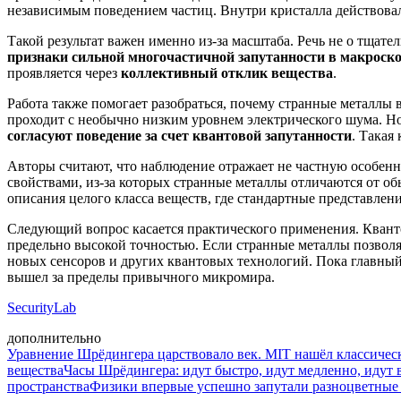
независимым поведением частиц. Внутри кристалла действова
Такой результат важен именно из-за масштаба. Речь не о тщате
признаки сильной многочастичной запутанности в макроск
проявляется через
коллективный отклик вещества
.
Работа также помогает разобраться, почему странные металлы 
проходит с необычно низким уровнем электрического шума. Но
согласуют поведение за счет квантовой запутанности
. Такая
Авторы считают, что наблюдение отражает не частную особенн
свойствами, из-за которых странные металлы отличаются от об
описания целого класса веществ, где стандартные представлен
Следующий вопрос касается практического применения. Кванто
предельно высокой точностью. Если странные металлы позволя
новых сенсоров и других квантовых технологий. Пока главный 
вышел за пределы привычного микромира.
SecurityLab
дополнительно
Уравнение Шрёдингера царствовало век. MIT нашёл классическу
вещества
Часы Шрёдингера: идут быстро, идут медленно, идут 
пространства
Физики впервые успешно запутали разноцветные