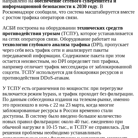
направлено на
обеспечение сетевого суверенитета и
информационной безопасности к 2030 году
. В
Роскомнадзоре сообщили, что система масштабируется вместе
с ростом трафика операторов связи.
АСБИ построена на оборудовании
технических средств
противодействия угрозам
(ТСПУ), которое устанавливается
на сетях операторов связи. Оборудование работает на
технологии глубокого анализа трафика
(DPI), пропускает
через себя весь трафик сети и анализирует пакеты
передаваемой информации. Содержимое пакета при этом
остается неизвестным, но DPI определяет тип трафика,
например отличает трафик мессенджера от заблокированной
соцсети. ТСПУ используется для блокировки ресурсов и
противодействия DDoS-атакам.
У ТСПУ есть ограничения по мощности: при перегрузке
включается режим bypass, и трафик проходит без фильтрации.
По данным собеседника издания на телеком-рынке, именно
это произошло в ночь с 22 на 23 марта, когда многие
заблокированные ресурсы в России временно стали
доступны. В систему было введено большое количество
новых правил фильтрации: около 40 тыс. ежедневно при
обычной нагрузке в 10-15 тыс., и ТСПУ не справилась. Для
решения проблемы необходимо устанавливать