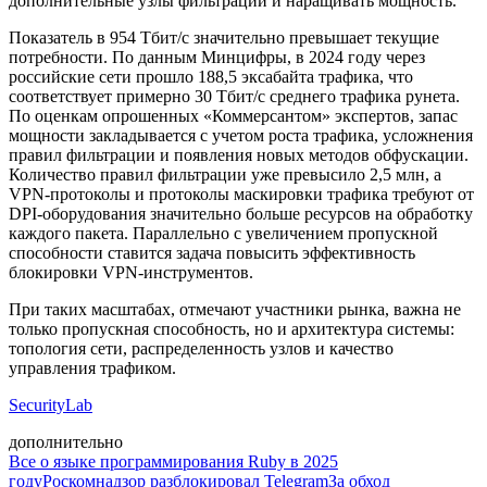
дополнительные узлы фильтрации и наращивать мощность.
Показатель в 954 Тбит/с значительно превышает текущие
потребности. По данным Минцифры, в 2024 году через
российские сети прошло 188,5 эксабайта трафика, что
соответствует примерно 30 Тбит/с среднего трафика рунета.
По оценкам опрошенных «Коммерсантом» экспертов, запас
мощности закладывается с учетом роста трафика, усложнения
правил фильтрации и появления новых методов обфускации.
Количество правил фильтрации уже превысило 2,5 млн, а
VPN-протоколы и протоколы маскировки трафика требуют от
DPI-оборудования значительно больше ресурсов на обработку
каждого пакета. Параллельно с увеличением пропускной
способности ставится задача повысить эффективность
блокировки VPN-инструментов.
При таких масштабах, отмечают участники рынка, важна не
только пропускная способность, но и архитектура системы:
топология сети, распределенность узлов и качество
управления трафиком.
SecurityLab
дополнительно
Все о языке программирования Ruby в 2025
году
Роскомнадзор разблокировал Telegram
За обход