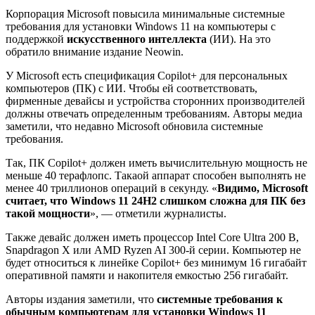
Корпорация Microsoft повысила минимальные системные
требования для установки Windows 11 на компьютеры с
поддержкой
искусственного интеллекта
(ИИ). На это
обратило внимание издание Neowin.
У Microsoft есть спецификация Copilot+ для персональных
компьютеров (ПК) с ИИ. Чтобы ей соответствовать,
фирменные девайсы и устройства сторонних производителей
должны отвечать определенным требованиям. Авторы медиа
заметили, что недавно Microsoft обновила системные
требования.
Так, ПК Copilot+ должен иметь вычислительную мощность не
меньше 40 терафлопс. Такаой аппарат способен выполнять не
менее 40 триллионов операций в секунду. «
Видимо, Microsoft
считает, что Windows 11 24H2 слишком сложна для ПК без
такой мощности
», — отметили журналисты.
Также девайс должен иметь процессор Intel Core Ultra 200 В,
Snapdragon X или AMD Ryzen AI 300-й серии. Компьютер не
будет относиться к линейке Copilot+ без минимум 16 гигабайт
оперативной памяти и накопителя емкостью 256 гигабайт.
Авторы издания заметили, что
системные требования к
обычным компьютерам для установки Windows 11